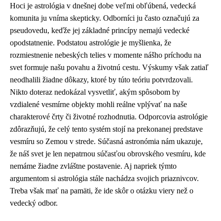
Hoci je astrológia v dnešnej dobe veľmi obľúbená, vedecká
komunita ju vníma skepticky. Odborníci ju často označujú za
pseudovedu, keďže jej základné princípy nemajú vedecké
opodstatnenie. Podstatou astrológie je myšlienka, že
rozmiestnenie nebeských telies v momente nášho príchodu na
svet formuje našu povahu a životnú cestu. Výskumy však zatiaľ
neodhalili žiadne dôkazy, ktoré by túto teóriu potvrdzovali.
Nikto doteraz nedokázal vysvetliť, akým spôsobom by
vzdialené vesmírne objekty mohli reálne vplývať na naše
charakterové črty či životné rozhodnutia. Odporcovia astrológie
zdôrazňujú, že celý tento systém stojí na prekonanej predstave
vesmíru so Zemou v strede. Súčasná astronómia nám ukazuje,
že náš svet je len nepatrnou súčasťou obrovského vesmíru, kde
nemáme žiadne zvláštne postavenie. Aj napriek týmto
argumentom si astrológia stále nachádza svojich priaznivcov.
Treba však mať na pamäti, že ide skôr o otázku viery než o
vedecký odbor.