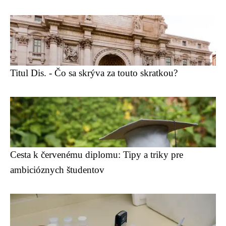
Titul Dis. - Čo sa skrýva za touto skratkou?
Cesta k červenému diplomu: Tipy a triky pre
ambicióznych študentov