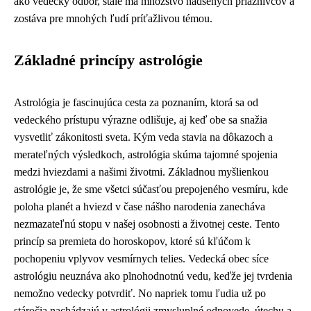
ako vedecký odbor, stále má množstvo nadšených priaznivcov a
zostáva pre mnohých ľudí príťažlivou témou.
Základné princípy astrológie
Astrológia je fascinujúca cesta za poznaním, ktorá sa od
vedeckého prístupu výrazne odlišuje, aj keď obe sa snažia
vysvetliť zákonitosti sveta. Kým veda stavia na dôkazoch a
merateľných výsledkoch, astrológia skúma tajomné spojenia
medzi hviezdami a našimi životmi. Základnou myšlienkou
astrológie je, že sme všetci súčasťou prepojeného vesmíru, kde
poloha planét a hviezd v čase nášho narodenia zanecháva
nezmazateľnú stopu v našej osobnosti a životnej ceste. Tento
princíp sa premieta do horoskopov, ktoré sú kľúčom k
pochopeniu vplyvov vesmírnych telies. Vedecká obec síce
astrológiu neuznáva ako plnohodnotnú vedu, keďže jej tvrdenia
nemožno vedecky potvrdiť. No napriek tomu ľudia už po
stáročia nachádzajú v astrológii zmysluplné odpovede, útechu a