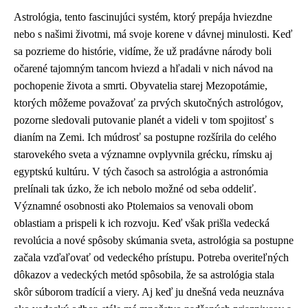
Astrológia, tento fascinujúci systém, ktorý prepája hviezdne
nebo s našimi životmi, má svoje korene v dávnej minulosti. Keď
sa pozrieme do histórie, vidíme, že už pradávne národy boli
očarené tajomným tancom hviezd a hľadali v nich návod na
pochopenie života a smrti. Obyvatelia starej Mezopotámie,
ktorých môžeme považovať za prvých skutočných astrológov,
pozorne sledovali putovanie planét a videli v tom spojitosť s
dianím na Zemi. Ich múdrosť sa postupne rozšírila do celého
starovekého sveta a významne ovplyvnila grécku, rímsku aj
egyptskú kultúru. V tých časoch sa astrológia a astronómia
prelínali tak úzko, že ich nebolo možné od seba oddeliť.
Významné osobnosti ako Ptolemaios sa venovali obom
oblastiam a prispeli k ich rozvoju. Keď však prišla vedecká
revolúcia a nové spôsoby skúmania sveta, astrológia sa postupne
začala vzďaľovať od vedeckého prístupu. Potreba overiteľných
dôkazov a vedeckých metód spôsobila, že sa astrológia stala
skôr súborom tradícií a viery. Aj keď ju dnešná veda neuznáva