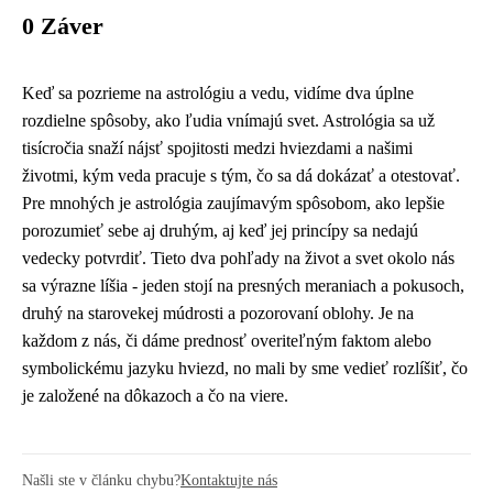
0 Záver
Keď sa pozrieme na astrológiu a vedu, vidíme dva úplne
rozdielne spôsoby, ako ľudia vnímajú svet. Astrológia sa už
tisícročia snaží nájsť spojitosti medzi hviezdami a našimi
životmi, kým veda pracuje s tým, čo sa dá dokázať a otestovať.
Pre mnohých je astrológia zaujímavým spôsobom, ako lepšie
porozumieť sebe aj druhým, aj keď jej princípy sa nedajú
vedecky potvrdiť. Tieto dva pohľady na život a svet okolo nás
sa výrazne líšia - jeden stojí na presných meraniach a pokusoch,
druhý na starovekej múdrosti a pozorovaní oblohy. Je na
každom z nás, či dáme prednosť overiteľným faktom alebo
symbolickému jazyku hviezd, no mali by sme vedieť rozlíšiť, čo
je založené na dôkazoch a čo na viere.
Našli ste v článku chybu?
Kontaktujte nás