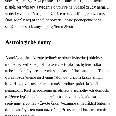
slova. Aj keď využíva presné astronomické údaje o pohybe
planét, jej výklady a tvrdenia o vplyve na ľudské osudy nemajú
vedecký základ. No aj tak už tisíce rokov priťahuje pozornosť
ľudí, ktorí v nej hľadajú odpovede, lepšie pochopenie seba
samých a cestu k zmysluplnejšiemu životu.
Astrologické domy
Astrológia nám ukazuje jedinečný obraz hviezdnej oblohy v
momente, keď sme prišli na svet. Je to ako zachytená fotka
nebeskej klenby presne z miesta a času nášho narodenia. Tento
obraz rozdeľujeme na dvanásť domov, pričom každý z nich
hovorí svoj vlastný príbeh - o našej rodine, práci, láske či
peniazoch. Keď sa pozrieme na planéty v jednotlivých domoch,
môžeme lepšie pochopiť, prečo sa správame tak, ako sa
správame, a čo nás v živote čaká. Vezmime si napríklad Saturn v
dome kariéry - ten nám naznačuje, že úspech si budeme musieť