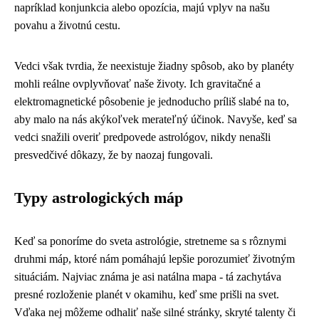
napríklad konjunkcia alebo opozícia, majú vplyv na našu
povahu a životnú cestu.
Vedci však tvrdia, že neexistuje žiadny spôsob, ako by planéty
mohli reálne ovplyvňovať naše životy. Ich gravitačné a
elektromagnetické pôsobenie je jednoducho príliš slabé na to,
aby malo na nás akýkoľvek merateľný účinok. Navyše, keď sa
vedci snažili overiť predpovede astrológov, nikdy nenašli
presvedčivé dôkazy, že by naozaj fungovali.
Typy astrologických máp
Keď sa ponoríme do sveta astrológie, stretneme sa s rôznymi
druhmi máp, ktoré nám pomáhajú lepšie porozumieť životným
situáciám. Najviac známa je asi natálna mapa - tá zachytáva
presné rozloženie planét v okamihu, keď sme prišli na svet.
Vďaka nej môžeme odhaliť naše silné stránky, skryté talenty či