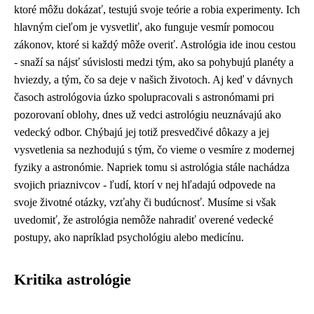
ktoré môžu dokázať, testujú svoje teórie a robia experimenty. Ich
hlavným cieľom je vysvetliť, ako funguje vesmír pomocou
zákonov, ktoré si každý môže overiť. Astrológia ide inou cestou
- snaží sa nájsť súvislosti medzi tým, ako sa pohybujú planéty a
hviezdy, a tým, čo sa deje v našich životoch. Aj keď v dávnych
časoch astrológovia úzko spolupracovali s astronómami pri
pozorovaní oblohy, dnes už vedci astrológiu neuznávajú ako
vedecký odbor. Chýbajú jej totiž presvedčivé dôkazy a jej
vysvetlenia sa nezhodujú s tým, čo vieme o vesmíre z modernej
fyziky a astronómie. Napriek tomu si astrológia stále nachádza
svojich priaznivcov - ľudí, ktorí v nej hľadajú odpovede na
svoje životné otázky, vzťahy či budúcnosť. Musíme si však
uvedomiť, že astrológia nemôže nahradiť overené vedecké
postupy, ako napríklad psychológiu alebo medicínu.
Kritika astrológie