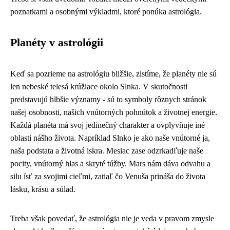
poznatkami a osobnými výkladmi, ktoré ponúka astrológia.
Planéty v astrológii
Keď sa pozrieme na astrológiu bližšie, zistíme, že planéty nie sú
len nebeské telesá krúžiace okolo Slnka. V skutočnosti
predstavujú hlbšie významy - sú to symboly rôznych stránok
našej osobnosti, našich vnútorných pohnútok a životnej energie.
Každá planéta má svoj jedinečný charakter a ovplyvňuje iné
oblasti nášho života. Napríklad Slnko je ako naše vnútorné ja,
naša podstata a životná iskra. Mesiac zase odzrkadľuje naše
pocity, vnútorný hlas a skryté túžby. Mars nám dáva odvahu a
silu ísť za svojimi cieľmi, zatiaľ čo Venuša prináša do života
lásku, krásu a súlad.
Treba však povedať, že astrológia nie je veda v pravom zmysle