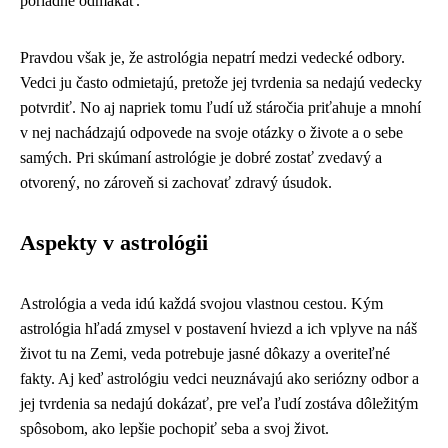
poriadne odmakať.
Pravdou však je, že astrológia nepatrí medzi vedecké odbory.
Vedci ju často odmietajú, pretože jej tvrdenia sa nedajú vedecky
potvrdiť. No aj napriek tomu ľudí už stáročia priťahuje a mnohí
v nej nachádzajú odpovede na svoje otázky o živote a o sebe
samých. Pri skúmaní astrológie je dobré zostať zvedavý a
otvorený, no zároveň si zachovať zdravý úsudok.
Aspekty v astrológii
Astrológia a veda idú každá svojou vlastnou cestou. Kým
astrológia hľadá zmysel v postavení hviezd a ich vplyve na náš
život tu na Zemi, veda potrebuje jasné dôkazy a overiteľné
fakty. Aj keď astrológiu vedci neuznávajú ako seriózny odbor a
jej tvrdenia sa nedajú dokázať, pre veľa ľudí zostáva dôležitým
spôsobom, ako lepšie pochopiť seba a svoj život.