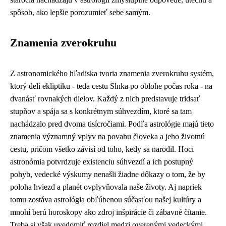
spôsob, ako lepšie porozumieť sebe samým.
Znamenia zverokruhu
Z astronomického hľadiska tvoria znamenia zverokruhu systém,
ktorý delí ekliptiku - teda cestu Slnka po oblohe počas roka - na
dvanásť rovnakých dielov. Každý z nich predstavuje tridsať
stupňov a spája sa s konkrétnym súhvezdím, ktoré sa tam
nachádzalo pred dvoma tisícročiami. Podľa astrológie majú tieto
znamenia významný vplyv na povahu človeka a jeho životnú
cestu, pričom všetko závisí od toho, kedy sa narodil. Hoci
astronómia potvrdzuje existenciu súhvezdí a ich postupný
pohyb, vedecké výskumy nenašli žiadne dôkazy o tom, že by
poloha hviezd a planét ovplyvňovala naše životy. Aj napriek
tomu zostáva astrológia obľúbenou súčasťou našej kultúry a
mnohí berú horoskopy ako zdroj inšpirácie či zábavné čítanie.
Treba si však uvedomiť rozdiel medzi overenými vedeckými