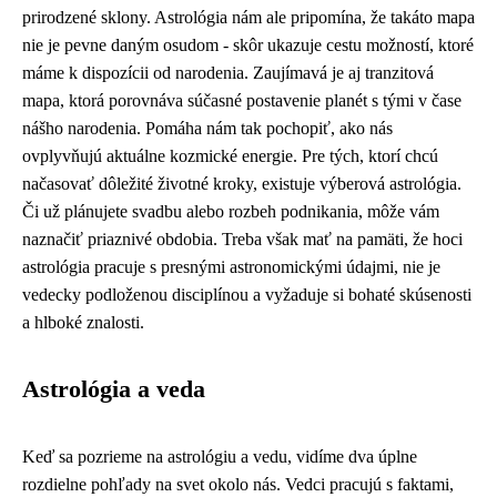
prirodzené sklony. Astrológia nám ale pripomína, že takáto mapa
nie je pevne daným osudom - skôr ukazuje cestu možností, ktoré
máme k dispozícii od narodenia. Zaujímavá je aj tranzitová
mapa, ktorá porovnáva súčasné postavenie planét s tými v čase
nášho narodenia. Pomáha nám tak pochopiť, ako nás
ovplyvňujú aktuálne kozmické energie. Pre tých, ktorí chcú
načasovať dôležité životné kroky, existuje výberová astrológia.
Či už plánujete svadbu alebo rozbeh podnikania, môže vám
naznačiť priaznivé obdobia. Treba však mať na pamäti, že hoci
astrológia pracuje s presnými astronomickými údajmi, nie je
vedecky podloženou disciplínou a vyžaduje si bohaté skúsenosti
a hlboké znalosti.
Astrológia a veda
Keď sa pozrieme na astrológiu a vedu, vidíme dva úplne
rozdielne pohľady na svet okolo nás. Vedci pracujú s faktami,