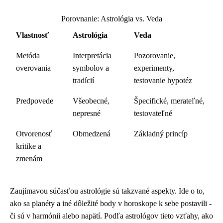
Porovnanie: Astrológia vs. Veda
Vlastnosť
Astrológia
Veda
Metóda
Interpretácia
Pozorovanie,
overovania
symbolov a
experimenty,
tradícií
testovanie hypotéz
Predpovede
Všeobecné,
Špecifické, merateľné,
nepresné
testovateľné
Otvorenosť
Obmedzená
Základný princíp
kritike a
zmenám
Zaujímavou súčasťou astrológie sú takzvané aspekty. Ide o to,
ako sa planéty a iné dôležité body v horoskope k sebe postavili -
či sú v harmónii alebo napätí. Podľa astrológov tieto vzťahy, ako