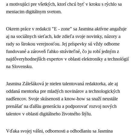
a motivujúci pre všetkých, ktorí chcú byť v kroku s rýchlo sa
meniacim digitálnym svetom.
Okrem práce v redakcii "E - zone" sa Jasmina aktívne angažuje
aj na sociálnych sieťach, kde zdieľa svoje novinky, názory a
rady so širokou verejnosťou. Jej príspevky sú vždy odborne
fundované a zároveň ľahko stráviteľné, čo ju robí jedným z
najdôveryhodnejších expertov v oblasti elektroniky a technológií
na Slovensku.
Jasmina Zálešáková je nielen talentovaná redaktorka, ale aj
oddaná mentorka pre mladých novinárov a technologických
nadšencov. Svoje skúsenosti a know-how sa snaží neustále
prenášať na ďalšiu generáciu a podporovať rozvoj nových
talentov v oblasti digitálneho životného štýlu.
Vďaka svojej vášni, odbornosti a odhodlaniu sa Jasmina