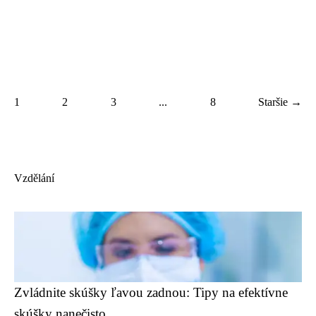
1
2
3
...
8
Staršie →
Vzdělání
Zvládnite skúšky ľavou zadnou: Tipy na efektívne
skúšky nanečisto