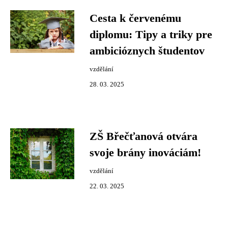
Cesta k červenému
diplomu: Tipy a triky pre
ambicióznych študentov
vzdělání
28. 03. 2025
ZŠ Břečťanová otvára
svoje brány inováciám!
vzdělání
22. 03. 2025