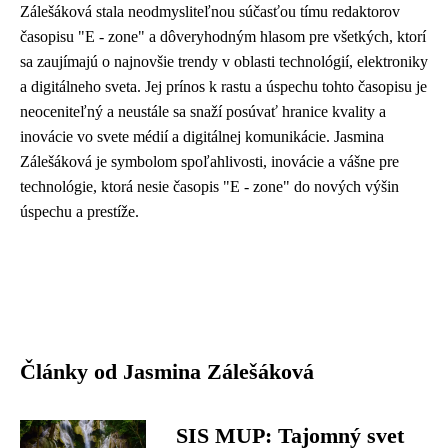
Zálešáková stala neodmysliteľnou súčasťou tímu redaktorov
časopisu "E - zone" a dôveryhodným hlasom pre všetkých, ktorí
sa zaujímajú o najnovšie trendy v oblasti technológií, elektroniky
a digitálneho sveta. Jej prínos k rastu a úspechu tohto časopisu je
neoceniteľný a neustále sa snaží posúvať hranice kvality a
inovácie vo svete médií a digitálnej komunikácie. Jasmina
Zálešáková je symbolom spoľahlivosti, inovácie a vášne pre
technológie, ktorá nesie časopis "E - zone" do nových výšin
úspechu a prestíže.
Články od Jasmina Zálešáková
SIS MUP: Tajomný svet