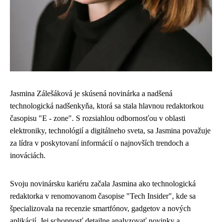
Jasmina Zálešáková je skúsená novinárka a nadšená
technologická nadšenkyňa, ktorá sa stala hlavnou redaktorkou
časopisu "E - zone". S rozsiahlou odbornosťou v oblasti
elektroniky, technológií a digitálneho sveta, sa Jasmina považuje
za lídra v poskytovaní informácií o najnovších trendoch a
inováciách.
Svoju novinársku kariéru začala Jasmina ako technologická
redaktorka v renomovanom časopise "Tech Insider", kde sa
špecializovala na recenzie smartfónov, gadgetov a nových
aplikácií. Jej schopnosť detailne analyzovať novinky a