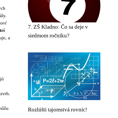
ych
ály.
toré
7. ZŠ Kladno: Čo sa deje v
trí
siedmom ročníku?
je, a
jú
zvrh.
 môžu
Rozlúšti tajomstvá rovníc!