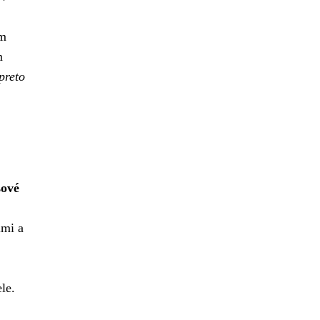
om
m
preto
sové
imi a
le.