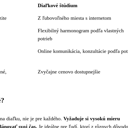
Diaľkové štúdium
zite
Z ľubovoľného miesta s internetom
Flexibilný harmonogram podľa vlastných
potrieb
Online komunikácia, konzultácie podľa po
vné,
Zvyčajne cenovo dostupnejšie
é?
na diaľku, nie je pre každého.
Vyžaduje si vysokú mieru
plánovať svoj čas.
Je ideálne pre ľudí, ktorí z rôznych dôvod