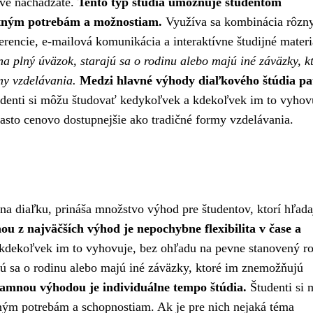
áve nachádzate.
Tento typ štúdia umožňuje študentom
stným potrebám a možnostiam.
Využíva sa kombinácia rôzn
erencie, e-mailová komunikácia a interaktívne študijné materi
na plný úväzok, starajú sa o rodinu alebo majú iné záväzky, k
my vzdelávania.
Medzi hlavné výhody diaľkového štúdia pa
denti si môžu študovať kedykoľvek a kdekoľvek im to vyhovu
asto cenovo dostupnejšie ako tradičné formy vzdelávania.
a diaľku, prináša množstvo výhod pre študentov, ktorí hľada
ou z najväčších výhod je nepochybne flexibilita v čase a
kdekoľvek im to vyhovuje, bez ohľadu na pevne stanovený ro
ajú sa o rodinu alebo majú iné záväzky, ktoré im znemožňujú
amnou výhodou je individuálne tempo štúdia.
Študenti si
stným potrebám a schopnostiam. Ak je pre nich nejaká téma