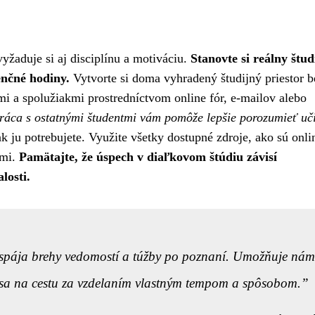
yžaduje si aj disciplínu a motiváciu.
Stanovte si reálny štud
enčné hodiny.
Vytvorte si doma vyhradený študijný priestor b
i a spolužiakmi prostredníctvom online fór, e-mailov alebo
práca s ostatnými študentmi vám pomôže lepšie porozumieť uč
 ju potrebujete. Využite všetky dostupné zdroje, ako sú onli
rmi.
Pamätajte, že úspech v diaľkovom štúdiu závisí
losti.
ý spája brehy vedomostí a túžby po poznaní. Umožňuje nám
 sa na cestu za vzdelaním vlastným tempom a spôsobom.