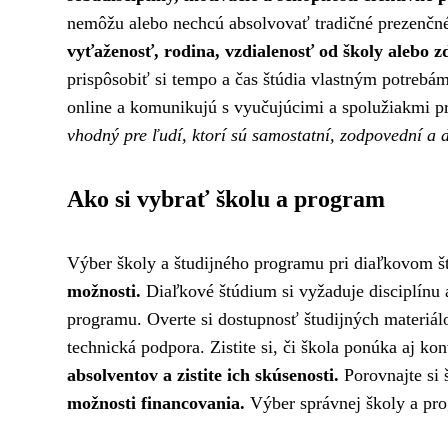
nemôžu alebo nechcú absolvovať tradičné prezenčn
vyťaženosť, rodina, vzdialenosť od školy alebo 
prispôsobiť si tempo a čas štúdia vlastným potrebá
online a komunikujú s vyučujúcimi a spolužiakmi p
vhodný pre ľudí, ktorí sú samostatní, zodpovední a d
Ako si vybrať školu a program
Výber školy a študijného programu pri diaľkovom š
možnosti.
Diaľkové štúdium si vyžaduje disciplínu a
programu. Overte si dostupnosť študijných materiálo
technická podpora. Zistite si, či škola ponúka aj k
absolventov a zistite ich skúsenosti.
Porovnajte si 
možnosti financovania.
Výber správnej školy a pro