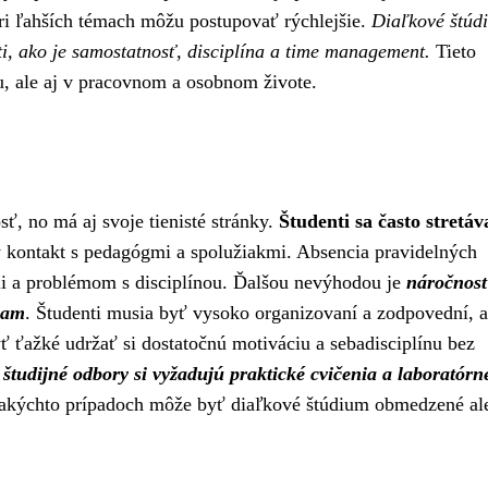
pri ľahších témach môžu postupovať rýchlejšie.
Diaľkové štúd
ti, ako je samostatnosť, disciplína a time management.
Tieto
u, ale aj v pracovnom a osobnom živote.
ť, no má aj svoje tienisté stránky.
Študenti sa často stretáv
 kontakt s pedagógmi a spolužiakmi. Absencia pravidelných
ii a problémom s disciplínou. Ďalšou nevýhodou je
náročnos
iam
. Študenti musia byť vysoko organizovaní a zodpovední, 
yť ťažké udržať si dostatočnú motiváciu a sebadisciplínu bez
 študijné odbory si vyžadujú praktické cvičenia a laboratórn
 takýchto prípadoch môže byť diaľkové štúdium obmedzené al