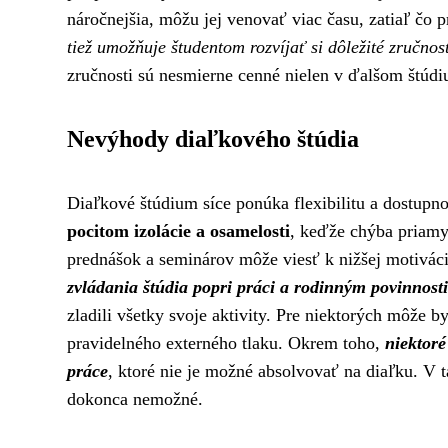
náročnejšia, môžu jej venovať viac času, zatiaľ čo 
tiež umožňuje študentom rozvíjať si dôležité zručnos
zručnosti sú nesmierne cenné nielen v ďalšom štúdi
Nevýhody diaľkového štúdia
Diaľkové štúdium síce ponúka flexibilitu a dostupnos
pocitom izolácie a osamelosti
, keďže chýba priamy
prednášok a seminárov môže viesť k nižšej motivác
zvládania štúdia popri práci a rodinným povinnost
zladili všetky svoje aktivity. Pre niektorých môže b
pravidelného externého tlaku. Okrem toho,
niektoré
práce
, ktoré nie je možné absolvovať na diaľku. V
dokonca nemožné.