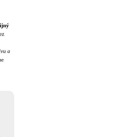
ijný
ez
ivu a
ne