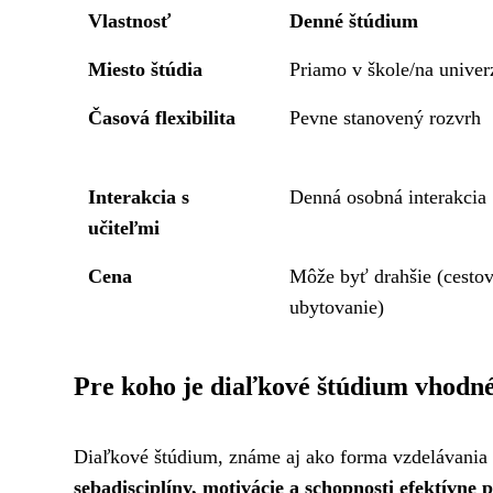
Vlastnosť
Denné štúdium
Miesto štúdia
Priamo v škole/na univer
Časová flexibilita
Pevne stanovený rozvrh
Interakcia s
Denná osobná interakcia
učiteľmi
Cena
Môže byť drahšie (cesto
ubytovanie)
Pre koho je diaľkové štúdium vhodn
Diaľkové štúdium, známe aj ako forma vzdelávania 
sebadisciplíny, motivácie a schopnosti efektívne 