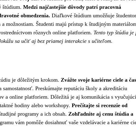
é štúdium.
Medzi najčastejšie dôvody patrí pracovná
zdravotné obmedzenia.
Diaľkové štúdium umožňuje študent
m a možnostiam. Študenti majú prístup k študijným materiálo
rostredníctvom rôznych online platforiem.
Tento typ štúdia je 
okážu sa učiť aj bez priamej interakcie s učiteľom.
túdiu je dôležitým krokom.
Zvážte svoje kariérne ciele a ča
 samostatnosť. Preskúmajte reputáciu školy a akreditáciu
v a online platforiem. Dôležitá je aj komunikácia s vyučujúc
ontaktné hodiny alebo workshopy.
Prečítajte si recenzie od
študijné programy a ich obsah.
Zohľadnite aj cenu štúdia a
gramu vám pomôže dosiahnuť vaše vzdelávacie a kariérne cie