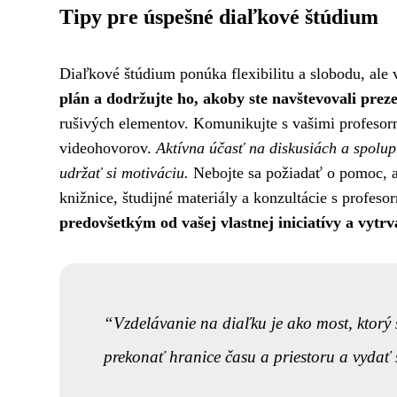
Tipy pre úspešné diaľkové štúdium
Diaľkové štúdium ponúka flexibilitu a slobodu, ale v
plán a dodržujte ho, akoby ste navštevovali prez
rušivých elementov. Komunikujte s vašimi profesorm
videohovorov.
Aktívna účasť na diskusiách a spolu
udržať si motiváciu.
Nebojte sa požiadať o pomoc, ak
knižnice, študijné materiály a konzultácie s profeso
predovšetkým od vašej vlastnej iniciatívy a vytrva
Vzdelávanie na diaľku je ako most, ktor
prekonať hranice času a priestoru a vydať