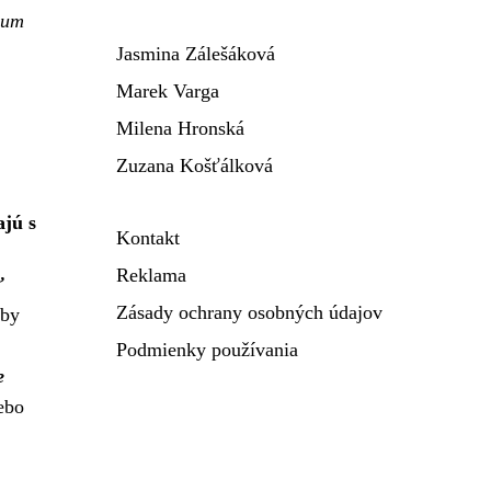
ium
Jasmina Zálešáková
Marek Varga
Milena Hronská
Zuzana Košťálková
ajú s
Kontakt
Reklama
ť
Zásady ochrany osobných údajov
aby
Podmienky používania
e
ebo