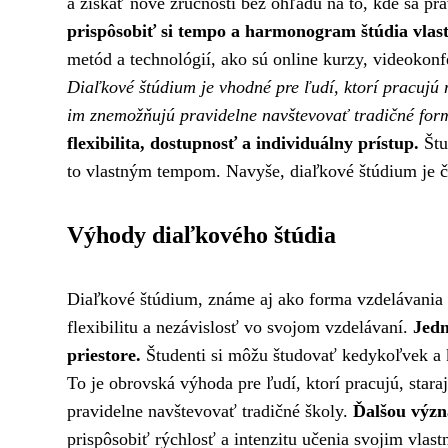
a získať nové zručnosti bez ohľadu na to, kde sa pr
prispôsobiť si tempo a harmonogram štúdia vla
metód a technológií, ako sú online kurzy, videokonf
Diaľkové štúdium je vhodné pre ľudí, ktorí pracujú 
im znemožňujú pravidelne navštevovať tradičné for
flexibilita, dostupnosť a individuálny prístup.
Štu
to vlastným tempom. Navyše, diaľkové štúdium je č
Výhody diaľkového štúdia
Diaľkové štúdium, známe aj ako forma vzdelávania n
flexibilitu a nezávislosť vo svojom vzdelávaní.
Jedn
priestore.
Študenti si môžu študovať kedykoľvek a 
To je obrovská výhoda pre ľudí, ktorí pracujú, star
pravidelne navštevovať tradičné školy.
Ďalšou význ
prispôsobiť rýchlosť a intenzitu učenia svojim vla