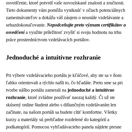
osvedčenie, ktoré potvrdí vaše novozískané znalosti a zručnosti.
Tieto dokumenty vám pomôžu vyniknúť v očiach potenciálnych
zamestnávateľov a dokážu váš záujem o neustále vzdelávanie a
sebazdokonaľovanie.
Nepodceňujte preto význam certifikátov a
osvedčení
a využite príležitosť zvyšiť si svoju hodnotu na trhu
práce prostredníctvom vzdelávacích portálov.
Jednoduché a intuitívne rozhranie
Pri výbere vzdelávacieho portálu je kľúčové, aby ste sa v ňom
ľahko orientovali a rýchlo našli to, čo hľadáte. Preto sme sa pri
tvorbe nášho portálu zamerali na
jednoduché a intuitívne
rozhranie
, ktoré zvládne používať naozaj každý. Či už ste
skúsený online študent alebo s dištančným vzdelávaním len
začínate, na našom portáli sa budete cítiť komfortne. Všetky
kurzy a materiály sú prehľadne rozdelené do kategórií a
podkategórií. Pomocou vyhľadávacieho panela nájdete presne