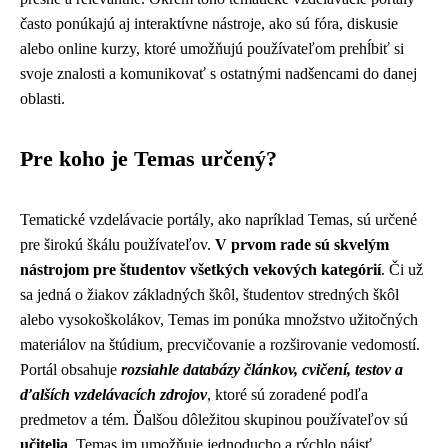
často ponúkajú aj interaktívne nástroje, ako sú fóra, diskusie
alebo online kurzy, ktoré umožňujú používateľom prehĺbiť si
svoje znalosti a komunikovať s ostatnými nadšencami do danej
oblasti.
Pre koho je Temas určený?
Tematické vzdelávacie portály, ako napríklad Temas, sú určené
pre širokú škálu používateľov.
V prvom rade sú skvelým
nástrojom pre študentov všetkých vekových kategórií
. Či už
sa jedná o žiakov základných škôl, študentov stredných škôl
alebo vysokoškolákov, Temas im ponúka množstvo užitočných
materiálov na štúdium, precvičovanie a rozširovanie vedomostí.
Portál obsahuje
rozsiahle databázy článkov, cvičení, testov a
ďalších vzdelávacích zdrojov
, ktoré sú zoradené podľa
predmetov a tém. Ďalšou dôležitou skupinou používateľov sú
učitelia
. Temas im umožňuje jednoducho a rýchlo nájsť