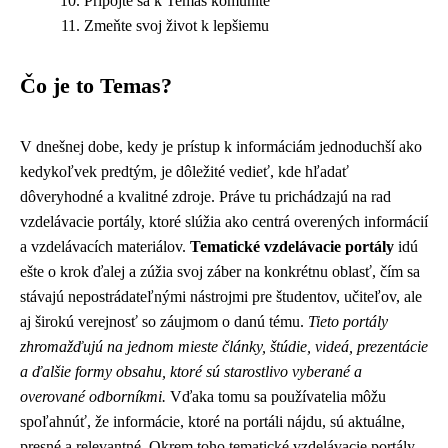
Pripojte sa k Temas komunite
Zmeňte svoj život k lepšiemu
Čo je to Temas?
V dnešnej dobe, kedy je prístup k informáciám jednoduchší ako
kedykoľvek predtým, je dôležité vedieť, kde hľadať
dôveryhodné a kvalitné zdroje. Práve tu prichádzajú na rad
vzdelávacie portály, ktoré slúžia ako centrá overených informácií
a vzdelávacích materiálov.
Tematické vzdelávacie portály
idú
ešte o krok ďalej a zúžia svoj záber na konkrétnu oblasť, čím sa
stávajú nepostrádateľnými nástrojmi pre študentov, učiteľov, ale
aj širokú verejnosť so záujmom o danú tému.
Tieto portály
zhromažďujú na jednom mieste články, štúdie, videá, prezentácie
a ďalšie formy obsahu, ktoré sú starostlivo vyberané a
overované odborníkmi.
Vďaka tomu sa používatelia môžu
spoľahnúť, že informácie, ktoré na portáli nájdu, sú aktuálne,
presné a relevantné. Okrem toho tematické vzdelávacie portály