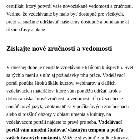
certifikát, ktorý potvrdí vaše novozískané vedomosti a zručnosti.
Veríme, že vzdelávanie by malo byť dostupné pre všetkých,
preto sa snažíme udržiavať naše ceny dostupné a ponúkame aj
rôzne zľavy a akcie.
Získajte nové zručnosti a vedomosti
V dnešnej dobe je neustále vzdelávanie kľúčom k úspechu. Svet
sa rýchlo mení a s ním aj požiadavky trhu práce. Vzdelávací
portál ponúka širokú škálu kurzov, webinárov a ďalších
vzdelávacích materiálov, ktoré vám pomôžu udržať krok s
dobou a získať nové zručnosti a vedomosti. Či už sa chcete
naučiť nový jazyk, zdokonaliť sa v počítačových zručnostiach
alebo si rozšíriť obzory v oblasti umenia a kultúry, na
vzdelávacom portáli nájdete to pravé pre seba.
Vzdelávací
portál vám umožní študovať vlastným tempom a podľa
vašich časových možností.
Môžete si vybrať z online kurzov,