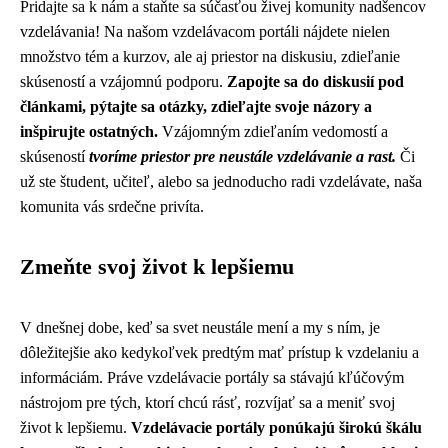
Pridajte sa k nám a staňte sa súčasťou živej komunity nadšencov
vzdelávania! Na našom vzdelávacom portáli nájdete nielen
množstvo tém a kurzov, ale aj priestor na diskusiu, zdieľanie
skúseností a vzájomnú podporu.
Zapojte sa do diskusií pod
článkami, pýtajte sa otázky, zdieľajte svoje názory a
inšpirujte ostatných.
Vzájomným zdieľaním vedomostí a
skúseností
tvoríme priestor pre neustále vzdelávanie a rast.
Či
už ste študent, učiteľ, alebo sa jednoducho radi vzdelávate, naša
komunita vás srdečne privíta.
Zmeňte svoj život k lepšiemu
V dnešnej dobe, keď sa svet neustále mení a my s ním, je
dôležitejšie ako kedykoľvek predtým mať prístup k vzdelaniu a
informáciám. Práve vzdelávacie portály sa stávajú kľúčovým
nástrojom pre tých, ktorí chcú rásť, rozvíjať sa a meniť svoj
život k lepšiemu.
Vzdelávacie portály ponúkajú širokú škálu