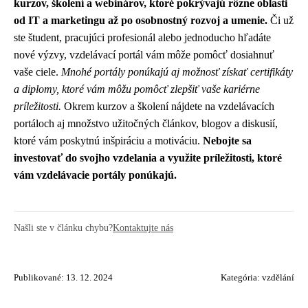
kurzov, školení a webinárov, ktoré pokrývajú rôzne oblasti
od IT a marketingu až po osobnostný rozvoj a umenie.
Či už
ste študent, pracujúci profesionál alebo jednoducho hľadáte
nové výzvy, vzdelávací portál vám môže pomôcť dosiahnuť
vaše ciele.
Mnohé portály ponúkajú aj možnosť získať certifikáty
a diplomy, ktoré vám môžu pomôcť zlepšiť vaše kariérne
príležitosti.
Okrem kurzov a školení nájdete na vzdelávacích
portáloch aj množstvo užitočných článkov, blogov a diskusií,
ktoré vám poskytnú inšpiráciu a motiváciu.
Nebojte sa
investovať do svojho vzdelania a využite príležitosti, ktoré
vám vzdelávacie portály ponúkajú.
Našli ste v článku chybu?
Kontaktujte nás
Publikované: 13. 12. 2024
Kategória:
vzdělání