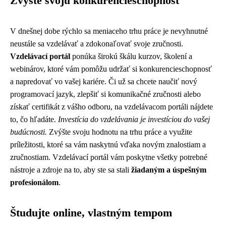
Zvýšte svoju konkurencieschopnosť
V dnešnej dobe rýchlo sa meniaceho trhu práce je nevyhnutné
neustále sa vzdelávať a zdokonaľovať svoje zručnosti.
Vzdelávací portál
ponúka širokú škálu kurzov, školení a
webinárov, ktoré vám pomôžu udržať si konkurencieschopnosť
a napredovať vo vašej kariére. Či už sa chcete naučiť nový
programovací jazyk, zlepšiť si komunikačné zručnosti alebo
získať certifikát z vášho odboru, na vzdelávacom portáli nájdete
to, čo hľadáte.
Investícia do vzdelávania je investíciou do vašej
budúcnosti.
Zvýšte svoju hodnotu na trhu práce a využite
príležitosti, ktoré sa vám naskytnú vďaka novým znalostiam a
zručnostiam. Vzdelávací portál vám poskytne všetky potrebné
nástroje a zdroje na to, aby ste sa stali
žiadaným a úspešným
profesionálom
.
Študujte online, vlastným tempom