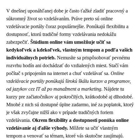
V dnešnej uponáhľanej dobe je často ťažké zladiť pracovný a
súkromný život so vzdelávaním. Práve preto sú online
vzdelávacie portály čoraz populárnejšie. Ponúkajú flexibilitu a
dostupnosť, ktorú tradičné formy vzdelávania nedokážu
zabezpečiť.
Štúdium online vám umožňuje učiť sa
kedykoľvek a kdekoľvek, vlastným tempom a podľa vašich
individuálnych potrieb.
Nemusíte sa prispôsobovať pevnému
rozvrhu hodín ani dochádzať do vzdialených miest. Stačí vám
počítač s pripojením na internet a chuť vzdelávať sa.
Online
vzdelávacie portály ponúkajú širokú škálu kurzov a programov,
od jazykov cez IT až po manažment a marketing.
Nájdete tu
kurzy pre začiatočníkov aj pokročilých, krátkodobé aj dlhodobé.
Mnohé z nich sú dostupné úplne zadarmo, iné za poplatok, ktorý
je však zvyčajne nižší ako v prípade tradičných foriem
vzdelávania.
Okrem flexibility a dostupnosti ponúka online
vzdelávanie aj ďalšie výhody.
Môžete sa učiť vlastným
tempom a venovať sa témam, ktoré vás skutočne zaujímajú.