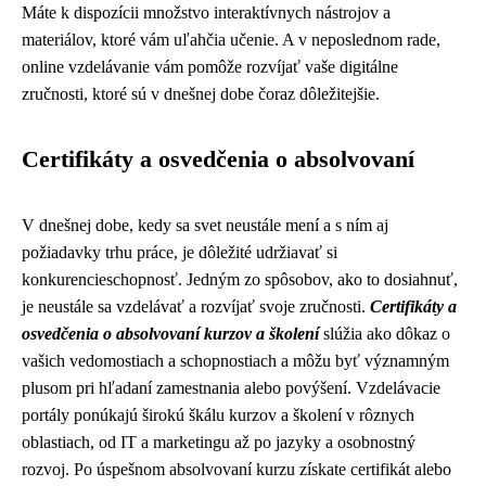
Máte k dispozícii množstvo interaktívnych nástrojov a
materiálov, ktoré vám uľahčia učenie. A v neposlednom rade,
online vzdelávanie vám pomôže rozvíjať vaše digitálne
zručnosti, ktoré sú v dnešnej dobe čoraz dôležitejšie.
Certifikáty a osvedčenia o absolvovaní
V dnešnej dobe, kedy sa svet neustále mení a s ním aj
požiadavky trhu práce, je dôležité udržiavať si
konkurencieschopnosť. Jedným zo spôsobov, ako to dosiahnuť,
je neustále sa vzdelávať a rozvíjať svoje zručnosti.
Certifikáty a
osvedčenia o absolvovaní kurzov a školení
slúžia ako dôkaz o
vašich vedomostiach a schopnostiach a môžu byť významným
plusom pri hľadaní zamestnania alebo povýšení. Vzdelávacie
portály ponúkajú širokú škálu kurzov a školení v rôznych
oblastiach, od IT a marketingu až po jazyky a osobnostný
rozvoj. Po úspešnom absolvovaní kurzu získate certifikát alebo