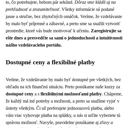
to, čo potrebujete, behom pár sekúnd.
Dôraz sme kládli aj na
prehľadnosť a zrozumiteľnosť
. Všetky informácie sú podané
jasne a stručne, bez zbytočných omáčok. Veríme, že vzdelávanie
by malo byť príjemné a zábavné, a preto sme sa snažili vytvoriť
prostredie, ktoré vás bude motivovať k učeniu.
Zaregistrujte sa
ešte dnes a presvedčte sa sami o jednoduchosti a intuitívnosti
nášho vzdelávacieho portálu.
Dostupné ceny a flexibilné platby
Veríme, že vzdelávanie by malo byť dostupné pre všetkých, bez
ohľadu na ich finančnú situáciu. Preto ponúkame naše kurzy za
dostupné ceny
a s
flexibilnými možnosťami platby
. Chápeme,
že každý má iné potreby a možnosti, a preto sa snažíme vyjsť v
ústrety všetkým. Či už preferujete jednorazovú platbu, alebo
vám viac vyhovuje platba na splátky, u nás si určite vyberiete tú
správnu možnosť. Navyše, pravidelne ponúkame aj
zľavy a