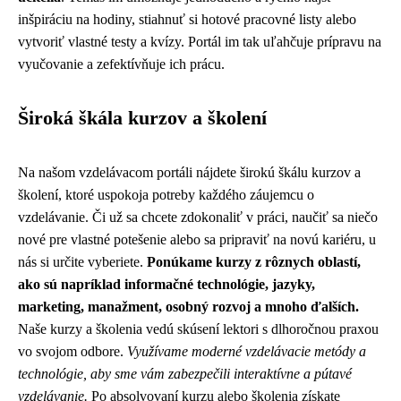
inšpiráciu na hodiny, stiahnuť si hotové pracovné listy alebo
vytvoriť vlastné testy a kvízy. Portál im tak uľahčuje prípravu na
vyučovanie a zefektívňuje ich prácu.
Široká škála kurzov a školení
Na našom vzdelávacom portáli nájdete širokú škálu kurzov a
školení, ktoré uspokoja potreby každého záujemcu o
vzdelávanie. Či už sa chcete zdokonaliť v práci, naučiť sa niečo
nové pre vlastné potešenie alebo sa pripraviť na novú kariéru, u
nás si určite vyberiete.
Ponúkame kurzy z rôznych oblastí,
ako sú napríklad informačné technológie, jazyky,
marketing, manažment, osobný rozvoj a mnoho ďalších.
Naše kurzy a školenia vedú skúsení lektori s dlhoročnou praxou
vo svojom odbore.
Využívame moderné vzdelávacie metódy a
technológie, aby sme vám zabezpečili interaktívne a pútavé
vzdelávanie.
Po absolvovaní kurzu alebo školenia získate