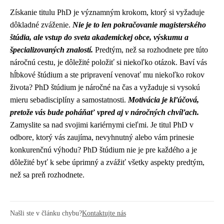
Získanie titulu PhD je významným krokom, ktorý si vyžaduje
dôkladné zváženie.
Nie je to len pokračovanie magisterského
štúdia, ale vstup do sveta akademickej obce, výskumu a
špecializovaných znalostí.
Predtým, než sa rozhodnete pre túto
náročnú cestu, je dôležité položiť si niekoľko otázok. Baví vás
hĺbkové štúdium a ste pripravení venovať mu niekoľko rokov
života? PhD štúdium je náročné na čas a vyžaduje si vysokú
mieru sebadisciplíny a samostatnosti.
Motivácia je kľúčová,
pretože vás bude poháňať vpred aj v náročných chvíľach.
Zamyslite sa nad svojimi kariérnymi cieľmi. Je titul PhD v
odbore, ktorý vás zaujíma, nevyhnutný alebo vám prinesie
konkurenčnú výhodu? PhD štúdium nie je pre každého a je
dôležité byť k sebe úprimný a zvážiť všetky aspekty predtým,
než sa preň rozhodnete.
Našli ste v článku chybu?
Kontaktujte nás