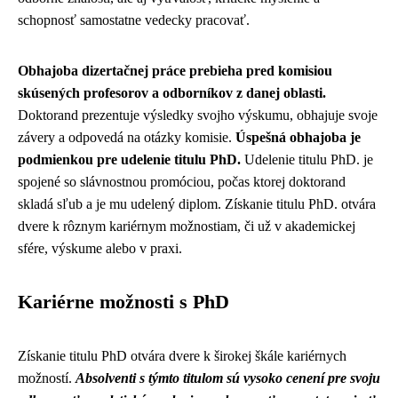
schopnosť samostatne vedecky pracovať.
Obhajoba dizertačnej práce prebieha pred komisiou
skúsených profesorov a odborníkov z danej oblasti.
Doktorand prezentuje výsledky svojho výskumu, obhajuje svoje
závery a odpovedá na otázky komisie.
Úspešná obhajoba je
podmienkou pre udelenie titulu PhD.
Udelenie titulu PhD. je
spojené so slávnostnou promóciou, počas ktorej doktorand
skladá sľub a je mu udelený diplom. Získanie titulu PhD. otvára
dvere k rôznym kariérnym možnostiam, či už v akademickej
sfére, výskume alebo v praxi.
Kariérne možnosti s PhD
Získanie titulu PhD otvára dvere k širokej škále kariérnych
možností.
Absolventi s týmto titulom sú vysoko cenení pre svoju