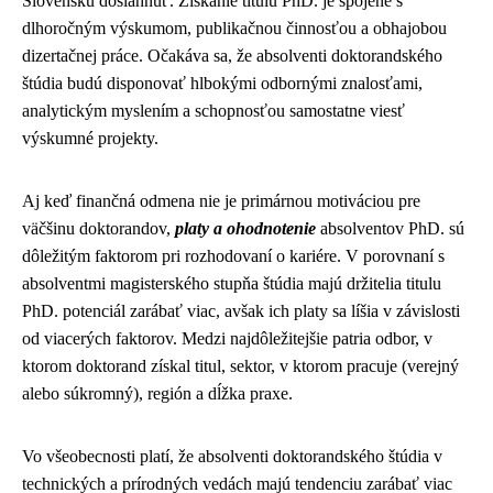
Slovensku dosiahnuť. Získanie titulu PhD. je spojené s
dlhoročným výskumom, publikačnou činnosťou a obhajobou
dizertačnej práce. Očakáva sa, že absolventi doktorandského
štúdia budú disponovať hlbokými odbornými znalosťami,
analytickým myslením a schopnosťou samostatne viesť
výskumné projekty.
Aj keď finančná odmena nie je primárnou motiváciou pre
väčšinu doktorandov,
platy a ohodnotenie
absolventov PhD. sú
dôležitým faktorom pri rozhodovaní o kariére. V porovnaní s
absolventmi magisterského stupňa štúdia majú držitelia titulu
PhD. potenciál zarábať viac, avšak ich platy sa líšia v závislosti
od viacerých faktorov. Medzi najdôležitejšie patria odbor, v
ktorom doktorand získal titul, sektor, v ktorom pracuje (verejný
alebo súkromný), región a dĺžka praxe.
Vo všeobecnosti platí, že absolventi doktorandského štúdia v
technických a prírodných vedách majú tendenciu zarábať viac