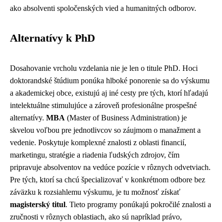
ako absolventi spoločenských vied a humanitných odborov.
Alternatívy k PhD
Dosahovanie vrcholu vzdelania nie je len o titule PhD. Hoci
doktorandské štúdium ponúka hlboké ponorenie sa do výskumu
a akademickej obce, existujú aj iné cesty pre tých, ktorí hľadajú
intelektuálne stimulujúce a zároveň profesionálne prospešné
alternatívy.
MBA
(Master of Business Administration) je
skvelou voľbou pre jednotlivcov so záujmom o manažment a
vedenie. Poskytuje komplexné znalosti z oblasti financií,
marketingu, stratégie a riadenia ľudských zdrojov, čím
pripravuje absolventov na vedúce pozície v rôznych odvetviach.
Pre tých, ktorí sa chcú špecializovať v konkrétnom odbore bez
záväzku k rozsiahlemu výskumu, je tu možnosť získať
magisterský titul
. Tieto programy ponúkajú pokročilé znalosti a
zručnosti v rôznych oblastiach, ako sú napríklad právo,