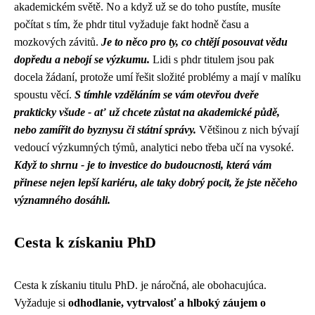
akademickém světě. No a když už se do toho pustíte, musíte
počítat s tím, že phdr titul vyžaduje fakt hodně času a
mozkových závitů.
Je to něco pro ty, co chtějí posouvat vědu
dopředu a nebojí se výzkumu.
Lidi s phdr titulem jsou pak
docela žádaní, protože umí řešit složité problémy a mají v malíku
spoustu věcí.
S tímhle vzděláním se vám otevřou dveře
prakticky všude - ať už chcete zůstat na akademické půdě,
nebo zamířit do byznysu či státní správy.
Většinou z nich bývají
vedoucí výzkumných týmů, analytici nebo třeba učí na vysoké.
Když to shrnu - je to investice do budoucnosti, která vám
přinese nejen lepší kariéru, ale taky dobrý pocit, že jste něčeho
významného dosáhli.
Cesta k získaniu PhD
Cesta k získaniu titulu PhD. je náročná, ale obohacujúca.
Vyžaduje si
odhodlanie, vytrvalosť a hlboký záujem o