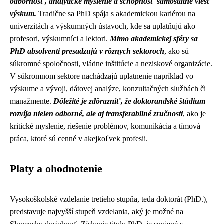
odbornosť, analytické myslenie a schopnosť samostatne viesť
výskum.
Tradične sa PhD spája s akademickou kariérou na
univerzitách a výskumných ústavoch, kde sa uplatňujú ako
profesori, výskumníci a lektori.
Mimo akademickej sféry sa
PhD absolventi presadzujú v rôznych sektoroch
, ako sú
súkromné spoločnosti, vládne inštitúcie a neziskové organizácie.
V súkromnom sektore nachádzajú uplatnenie napríklad vo
výskume a vývoji, dátovej analýze, konzultačných službách či
manažmente.
Dôležité je zdôrazniť, že doktorandské štúdium
rozvíja nielen odborné, ale aj transferabilné zručnosti
, ako je
kritické myslenie, riešenie problémov, komunikácia a tímová
práca, ktoré sú cenné v akejkoľvek profesii.
Platy a ohodnotenie
Vysokoškolské vzdelanie tretieho stupňa, teda doktorát (PhD.),
predstavuje najvyšší stupeň vzdelania, aký je možné na