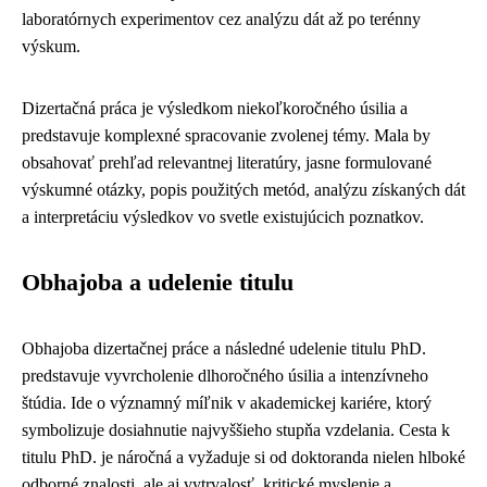
laboratórnych experimentov cez analýzu dát až po terénny
výskum.
Dizertačná práca je výsledkom niekoľkoročného úsilia a
predstavuje komplexné spracovanie zvolenej témy. Mala by
obsahovať prehľad relevantnej literatúry, jasne formulované
výskumné otázky, popis použitých metód, analýzu získaných dát
a interpretáciu výsledkov vo svetle existujúcich poznatkov.
Obhajoba a udelenie titulu
Obhajoba dizertačnej práce a následné udelenie titulu PhD.
predstavuje vyvrcholenie dlhoročného úsilia a intenzívneho
štúdia. Ide o významný míľnik v akademickej kariére, ktorý
symbolizuje dosiahnutie najvyššieho stupňa vzdelania. Cesta k
titulu PhD. je náročná a vyžaduje si od doktoranda nielen hlboké
odborné znalosti, ale aj vytrvalosť, kritické myslenie a