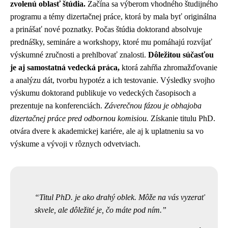
zvolenú oblasť štúdia.
Začína sa výberom vhodného študijného
programu a témy dizertačnej práce, ktorá by mala byť originálna
a prinášať nové poznatky. Počas štúdia doktorand absolvuje
prednášky, semináre a workshopy, ktoré mu pomáhajú rozvíjať
výskumné zručnosti a prehlbovať znalosti.
Dôležitou súčasťou
je aj samostatná vedecká práca,
ktorá zahŕňa zhromažďovanie
a analýzu dát, tvorbu hypotéz a ich testovanie. Výsledky svojho
výskumu doktorand publikuje vo vedeckých časopisoch a
prezentuje na konferenciách.
Záverečnou fázou je obhajoba
dizertačnej práce pred odbornou komisiou.
Získanie titulu PhD.
otvára dvere k akademickej kariére, ale aj k uplatneniu sa vo
výskume a vývoji v rôznych odvetviach.
Titul PhD. je ako drahý oblek. Môže na vás vyzerať
skvele, ale dôležité je, čo máte pod ním.