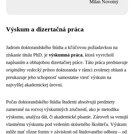
Milan Novotný
Výskum a dizertačná práca
Jadrom doktorandského štúdia a kľúčovou požiadavkou na
získanie titulu PhD. je
výskumná práca
, ktorá vyvrcholí
napísaním a obhajobou dizertačnej práce. Táto práca predstavuje
originálny vedecký prínos
doktoranda v rámci zvolenej oblasti a
preukazuje jeho schopnosť samostatne viesť výskum na
najvyššej akademickej úrovni.
Počas doktorandského štúdia študenti absolvujú predmety
zamerané na rozvoj výskumných zručností, ako je metodika
výskumu, analýza dát, či akademické písanie. Zároveň sa venujú
vlastnému výskumu pod vedením skúseného školiteľa. Výskum
môže mať rôzne formy v závislosti od študovaného odboru – od