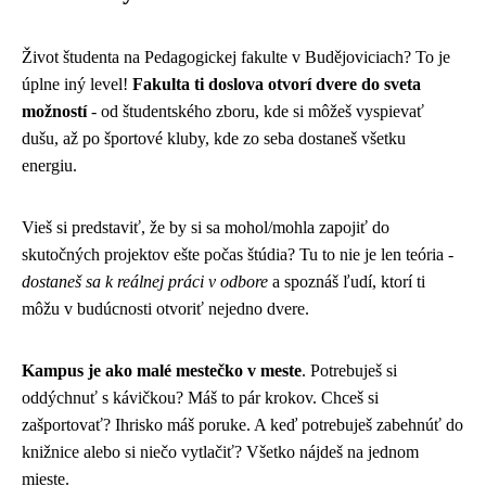
Život študenta na Pedagogickej fakulte v Budějoviciach? To je
úplne iný level!
Fakulta ti doslova otvorí dvere do sveta
možností
- od študentského zboru, kde si môžeš vyspievať
dušu, až po športové kluby, kde zo seba dostaneš všetku
energiu.
Vieš si predstaviť, že by si sa mohol/mohla zapojiť do
skutočných projektov ešte počas štúdia? Tu to nie je len teória -
dostaneš sa k reálnej práci v odbore
a spoznáš ľudí, ktorí ti
môžu v budúcnosti otvoriť nejedno dvere.
Kampus je ako malé mestečko v meste
. Potrebuješ si
oddýchnuť s kávičkou? Máš to pár krokov. Chceš si
zašportovať? Ihrisko máš poruke. A keď potrebuješ zabehnúť do
knižnice alebo si niečo vytlačiť? Všetko nájdeš na jednom
mieste.