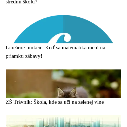
strednú školu?
Lineárne funkcie: Keď sa matematika mení na
priamku zábavy!
ZŠ Trávník: Škola, kde sa učí na zelenej vlne