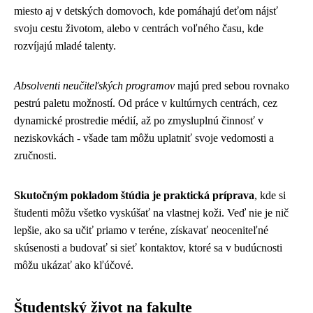
miesto aj v detských domovoch, kde pomáhajú deťom nájsť
svoju cestu životom, alebo v centrách voľného času, kde
rozvíjajú mladé talenty.
Absolventi neučiteľských programov
majú pred sebou rovnako
pestrú paletu možností. Od práce v kultúrnych centrách, cez
dynamické prostredie médií, až po zmysluplnú činnosť v
neziskovkách - všade tam môžu uplatniť svoje vedomosti a
zručnosti.
Skutočným pokladom štúdia je praktická príprava
, kde si
študenti môžu všetko vyskúšať na vlastnej koži. Veď nie je nič
lepšie, ako sa učiť priamo v teréne, získavať neoceniteľné
skúsenosti a budovať si sieť kontaktov, ktoré sa v budúcnosti
môžu ukázať ako kľúčové.
Študentský život na fakulte