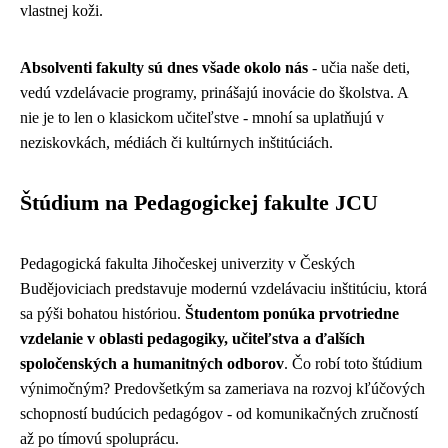
vlastnej koži.
Absolventi fakulty sú dnes všade okolo nás
- učia naše deti,
vedú vzdelávacie programy, prinášajú inovácie do školstva. A
nie je to len o klasickom učiteľstve - mnohí sa uplatňujú v
neziskovkách, médiách či kultúrnych inštitúciách.
Štúdium na Pedagogickej fakulte JCU
Pedagogická fakulta Jihočeskej univerzity v Českých
Budějoviciach predstavuje modernú vzdelávaciu inštitúciu, ktorá
sa pýši bohatou históriou.
Študentom ponúka prvotriedne
vzdelanie v oblasti pedagogiky, učiteľstva a ďalších
spoločenských a humanitných odborov
. Čo robí toto štúdium
výnimočným? Predovšetkým sa zameriava na rozvoj kľúčových
schopností budúcich pedagógov - od komunikačných zručností
až po tímovú spoluprácu.