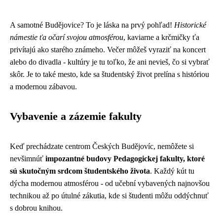
A samotné Budějovice? To je láska na prvý pohľad!
Historické
námestie ťa očarí svojou atmosférou
, kaviarne a krčmičky ťa
privítajú ako starého známeho. Večer môžeš vyraziť na koncert
alebo do divadla - kultúry je tu toľko, že ani nevieš, čo si vybrať
skôr. Je to také mesto, kde sa študentský život prelína s históriou
a modernou zábavou.
Vybavenie a zázemie fakulty
Keď prechádzate centrom Českých Budějovíc, nemôžete si
nevšimnúť
impozantné budovy Pedagogickej fakulty, ktoré
sú skutočným srdcom študentského života
. Každý kút tu
dýcha modernou atmosférou - od učební vybavených najnovšou
technikou až po útulné zákutia, kde si študenti môžu oddýchnuť
s dobrou knihou.