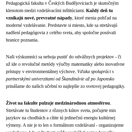
Pedagogická fakulta v Českých Budějoviciach je skutočným
klenotom medzi vzdelávacími inštitúciami.
Každý deň tu
vznikajú nové, prevratné nápady
, ktoré menia pohľad na
moderné vzdelávanie. Predstavte si miesto, kde sa stretávajú
nadšení pedagógovia z celého sveta, aby spoločne posúvali
hranice poznania.
Naši výskumníci sa neboja pustiť do odvážnych projektov - či
už ide o revolučné metódy výučby matematiky alebo inovatívne
prístupy v environmentálnej výchove.
Vďaka spolupráci s
partnerskými univerzitami od Škandinávie až po Japonsko
prinášame do našich učební to najlepšie zo svetovej pedagogiky.
Život na fakulte pulzuje medzinárodnou atmosférou
.
Stretávate tu študentov z rôznych kútov sveta, počujete mix
jazykov na chodbách a cítite tú jedinečnú energiu kultúrnej
výmeny. A nie je to len o formálnom vzdelávaní - organizujeme