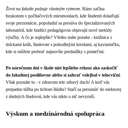
Život na fakulte pulzuje vlastným rytmom
. Ráno začína
bzukotom v počítačových miestnostiach, kde študenti dolaďujú
svoje prezentácie, popoludní sa presúva do špecializovaných
laboratórií, kde budúci pedagógovia objavujú nové metódy
výučby. A čo je najlepšie? Všetko máte poruke - knižnicu s
tisíckami kníh, študovne s pohodlnými kreslami, aj kaviarničku,
kde si môžete prebrať najnovšie prednášky s priateľmi.
Po náročnom dni v škole niet lepšieho relaxu ako zaskočiť
do fakultnej posilňovne alebo si zahrať volejbal v telocvični
.
Však poznáte to - v zdravom tele zdravý duch! A keď vás
prepadne túžba po tichom štúdiu? Stačí sa presunúť do niektorej
z útulných študovní, kde vás nikto a nič nevyruší.
Výskum a medzinárodná spolupráca