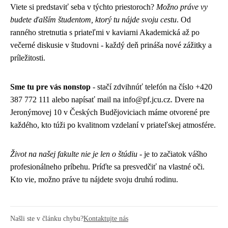
Viete si predstaviť seba v týchto priestoroch?
Možno práve vy
budete ďalším študentom, ktorý tu nájde svoju cestu
. Od
ranného stretnutia s priateľmi v kaviarni Akademická až po
večerné diskusie v študovni - každý deň prináša nové zážitky a
príležitosti.
Sme tu pre vás nonstop
- stačí zdvihnúť telefón na číslo +420
387 772 111 alebo napísať mail na info@pf.jcu.cz. Dvere na
Jeronýmovej 10 v Českých Budějoviciach máme otvorené pre
každého, kto túži po kvalitnom vzdelaní v priateľskej atmosfére.
Život na našej fakulte nie je len o štúdiu
- je to začiatok vášho
profesionálneho príbehu. Príďte sa presvedčiť na vlastné oči.
Kto vie, možno práve tu nájdete svoju druhú rodinu.
Našli ste v článku chybu?
Kontaktujte nás