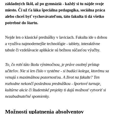
základných škôl, až po gymnáziá - každý si tu nájde svoje
miesto. Či už ťa láka špeciálna pedagogika, sociálna práca
alebo chceš byť vychovávateľom, táto fakulta ti dá všetko
potrebné do štartu.
Nejde len o klasické prednášky v laviciach. Fakulta ide s dobou
a využíva najmodernejšie technológie - tablety, interaktívne
tabule či vzdelávacie aplikácie sú bežnou súčasťou výučby.
To, čo robí túto školu výnimočnou, je práve osobný prístup
učiteľov. Nie si len číslo v systéme - si budúci kolega, ktorému sa
venujú s maximálnou pozornosťou. A život na fakulte? Ten
rozhodne nekončí poslednou prednáškou - športové turnaje,
kultúrne akcie či študentské projekty ti dajú možnosť vytvoriť si
nezabudnuteľné spomienky.
Možnosti uplatnenia absolventov