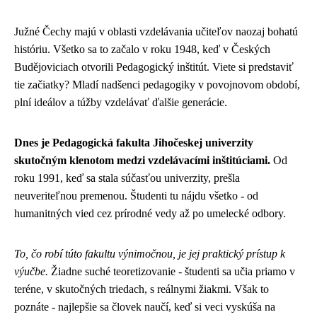
Južné Čechy majú v oblasti vzdelávania učiteľov naozaj bohatú
históriu. Všetko sa to začalo v roku 1948, keď v Českých
Budějoviciach otvorili Pedagogický inštitút. Viete si predstaviť
tie začiatky? Mladí nadšenci pedagogiky v povojnovom období,
plní ideálov a túžby vzdelávať ďalšie generácie.
Dnes je Pedagogická fakulta Jihočeskej univerzity
skutočným klenotom medzi vzdelávacími inštitúciami.
Od
roku 1991, keď sa stala súčasťou univerzity, prešla
neuveriteľnou premenou. Študenti tu nájdu všetko - od
humanitných vied cez prírodné vedy až po umelecké odbory.
To, čo robí túto fakultu výnimočnou, je jej praktický prístup k
výučbe.
Žiadne suché teoretizovanie - študenti sa učia priamo v
teréne, v skutočných triedach, s reálnymi žiakmi. Však to
poznáte - najlepšie sa človek naučí, keď si veci vyskúša na