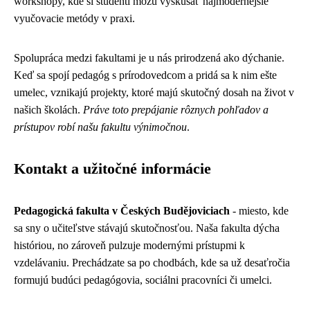
workshopy, kde si študenti môžu vyskúšať najmodernejšie
vyučovacie metódy v praxi.
Spolupráca medzi fakultami je u nás prirodzená ako dýchanie.
Keď sa spojí pedagóg s prírodovedcom a pridá sa k nim ešte
umelec, vznikajú projekty, ktoré majú skutočný dosah na život v
našich školách.
Práve toto prepájanie rôznych pohľadov a
prístupov robí našu fakultu výnimočnou
.
Kontakt a užitočné informácie
Pedagogická fakulta v Českých Budějoviciach
- miesto, kde
sa sny o učiteľstve stávajú skutočnosťou. Naša fakulta dýcha
históriou, no zároveň pulzuje modernými prístupmi k
vzdelávaniu. Prechádzate sa po chodbách, kde sa už desaťročia
formujú budúci pedagógovia, sociálni pracovníci či umelci.