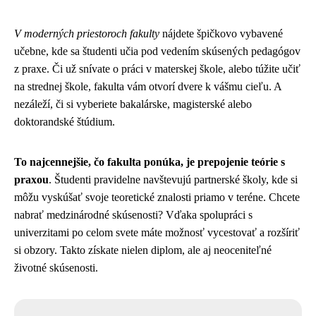
V moderných priestoroch fakulty
nájdete špičkovo vybavené
učebne, kde sa študenti učia pod vedením skúsených pedagógov
z praxe. Či už snívate o práci v materskej škole, alebo túžite učiť
na strednej škole, fakulta vám otvorí dvere k vášmu cieľu. A
nezáleží, či si vyberiete bakalárske, magisterské alebo
doktorandské štúdium.
To najcennejšie, čo fakulta ponúka, je prepojenie teórie s
praxou
. Študenti pravidelne navštevujú partnerské školy, kde si
môžu vyskúšať svoje teoretické znalosti priamo v teréne. Chcete
nabrať medzinárodné skúsenosti? Vďaka spolupráci s
univerzitami po celom svete máte možnosť vycestovať a rozšíriť
si obzory. Takto získate nielen diplom, ale aj neoceniteľné
životné skúsenosti.