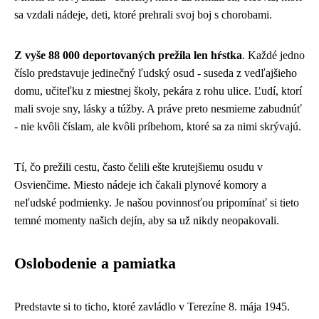
sa vzdali nádeje, deti, ktoré prehrali svoj boj s chorobami.
Z vyše 88 000 deportovaných prežila len hŕstka
. Každé jedno
číslo predstavuje jedinečný ľudský osud - suseda z vedľajšieho
domu, učiteľku z miestnej školy, pekára z rohu ulice. Ľudí, ktorí
mali svoje sny, lásky a túžby. A práve preto nesmieme zabudnúť
- nie kvôli číslam, ale kvôli príbehom, ktoré sa za nimi skrývajú.
Tí, čo prežili cestu, často čelili ešte krutejšiemu osudu v
Osvienčime. Miesto nádeje ich čakali plynové komory a
neľudské podmienky. Je našou povinnosťou pripomínať si tieto
temné momenty našich dejín, aby sa už nikdy neopakovali.
Oslobodenie a pamiatka
Predstavte si to ticho, ktoré zavládlo v Terezíne 8. mája 1945.