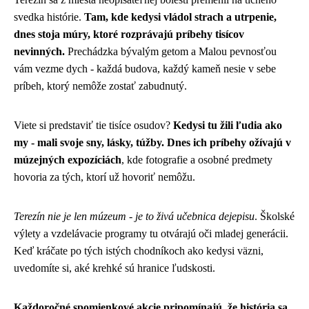
svedka histórie.
Tam, kde kedysi vládol strach a utrpenie,
dnes stoja múry, ktoré rozprávajú príbehy tisícov
nevinných.
Prechádzka bývalým getom a Malou pevnosťou
vám vezme dych - každá budova, každý kameň nesie v sebe
príbeh, ktorý nemôže zostať zabudnutý.
Viete si predstaviť tie tisíce osudov?
Kedysi tu žili ľudia ako
my - mali svoje sny, lásky, túžby. Dnes ich príbehy ožívajú v
múzejných expozíciách
, kde fotografie a osobné predmety
hovoria za tých, ktorí už hovoriť nemôžu.
Terezín nie je len múzeum - je to živá učebnica dejepisu
. Školské
výlety a vzdelávacie programy tu otvárajú oči mladej generácii.
Keď kráčate po tých istých chodníkoch ako kedysi väzni,
uvedomíte si, aké krehké sú hranice ľudskosti.
Každoročné spomienkové akcie pripomínajú, že história sa