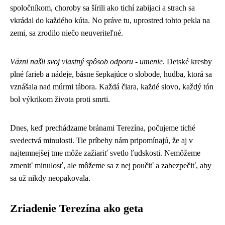
spoločníkom, choroby sa šírili ako tichí zabijaci a strach sa
vkrádal do každého kúta. No práve tu, uprostred tohto pekla na
zemi, sa zrodilo niečo neuveriteľné.
Väzni našli svoj vlastný spôsob odporu - umenie
. Detské kresby
plné farieb a nádeje, básne šepkajúce o slobode, hudba, ktorá sa
vznášala nad múrmi tábora. Každá čiara, každé slovo, každý tón
bol výkrikom života proti smrti.
Dnes, keď prechádzame bránami Terezína, počujeme tiché
svedectvá minulosti. Tie príbehy nám pripomínajú, že aj v
najtemnejšej tme môže zažiariť svetlo ľudskosti. Nemôžeme
zmeniť minulosť, ale môžeme sa z nej poučiť a zabezpečiť, aby
sa už nikdy neopakovala.
Zriadenie Terezína ako geta