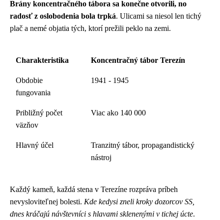
Brány koncentračného tábora sa konečne otvorili, no
radosť z oslobodenia bola trpká
. Ulicami sa niesol len tichý
plač a nemé objatia tých, ktorí prežili peklo na zemi.
Charakteristika
Koncentračný tábor Terezín
Obdobie
1941 - 1945
fungovania
Približný počet
Viac ako 140 000
väzňov
Hlavný účel
Tranzitný tábor, propagandistický
nástroj
Každý kameň, každá stena v Terezíne rozpráva príbeh
nevysloviteľnej bolesti.
Kde kedysi zneli kroky dozorcov SS,
dnes kráčajú návštevníci s hlavami sklenenými v tichej úcte
.