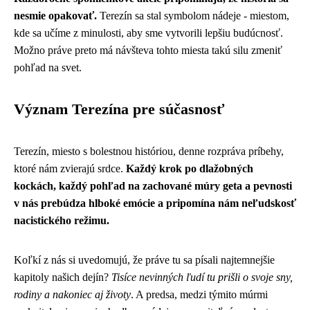
nesmie opakovať.
Terezín sa stal symbolom nádeje - miestom,
kde sa učíme z minulosti, aby sme vytvorili lepšiu budúcnosť.
Možno práve preto má návšteva tohto miesta takú silu zmeniť
pohľad na svet.
Význam Terezína pre súčasnosť
Terezín, miesto s bolestnou históriou, denne rozpráva príbehy,
ktoré nám zvierajú srdce.
Každý krok po dlažobných
kockách, každý pohľad na zachované múry geta a pevnosti
v nás prebúdza hlboké emócie a pripomína nám neľudskosť
nacistického režimu.
Koľkí z nás si uvedomujú, že práve tu sa písali najtemnejšie
kapitoly našich dejín?
Tisíce nevinných ľudí tu prišli o svoje sny,
rodiny a nakoniec aj životy
. A predsa, medzi týmito múrmi