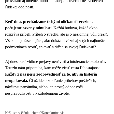
prekvitalo aj umenie, hudba a nádej - neuveriteľné svedectvo
ľudskej odolnosti.
Keď dnes prechádzame tichými uličkami Terezína,
počujeme ozveny minulosti.
Každá budova, každé okno
rozpráva príbeh. Príbeh o strachu, ale aj o nezlomnej vôli prežiť.
Však nie je fascinujúce, ako dokázali väzni aj v tých najhorších
podmienkach tvoriť, spievať a držať sa svojej ľudskosti?
Aj dnes, keď vidíme prejavy nenávisti a intolerancie okolo nás,
Terezín nám pripomína, kam môže viesť cesta ľahostajnosti.
Každý z nás nesie zodpovednosť za to, aby sa história
neopakovala.
Či už ide o zdieľanie príbehov preživších,
návštevu pamätníka, alebo len prostý odpor voči
nespravodlivosti v každodennom živote.
Našli ste v článku chybu?
Kontaktujte nás