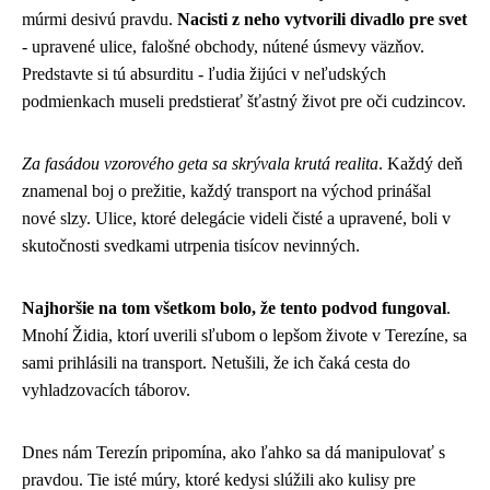
múrmi desivú pravdu.
Nacisti z neho vytvorili divadlo pre svet
- upravené ulice, falošné obchody, nútené úsmevy väzňov.
Predstavte si tú absurditu - ľudia žijúci v neľudských
podmienkach museli predstierať šťastný život pre oči cudzincov.
Za fasádou vzorového geta sa skrývala krutá realita
. Každý deň
znamenal boj o prežitie, každý transport na východ prinášal
nové slzy. Ulice, ktoré delegácie videli čisté a upravené, boli v
skutočnosti svedkami utrpenia tisícov nevinných.
Najhoršie na tom všetkom bolo, že tento podvod fungoval
.
Mnohí Židia, ktorí uverili sľubom o lepšom živote v Terezíne, sa
sami prihlásili na transport. Netušili, že ich čaká cesta do
vyhladzovacích táborov.
Dnes nám Terezín pripomína, ako ľahko sa dá manipulovať s
pravdou. Tie isté múry, ktoré kedysi slúžili ako kulisy pre