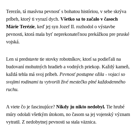
Terezín, tá masívna pevnosť s bohatou históriou, v sebe skrýva
príbeh, ktorý ti vyrazí dych.
Všetko sa to začalo v časoch
Márie Terézie
, keď jej syn Jozef II. rozhodol o výstavbe
pevnosti, ktorá mala byť neprekonateľnou prekážkou pre pruské
vojská.
Len si predstavte tie stovky robotníkov, ktorí sa podieľali na
budovaní mohutných hradieb a vodných priekop. Každý kameň,
každá tehla má svoj príbeh.
Pevnosť postupne ožila - vojaci so
svojimi rodinami tu vytvorili živé mestečko plné každodenného
ruchu.
A viete čo je fascinujúce?
Nikdy ju nikto nedobyl.
Tie hrubé
múry odolali všetkým útokom, no časom sa jej vojenský význam
vytratil. Z nedobytnej pevnosti sa stala väznica.