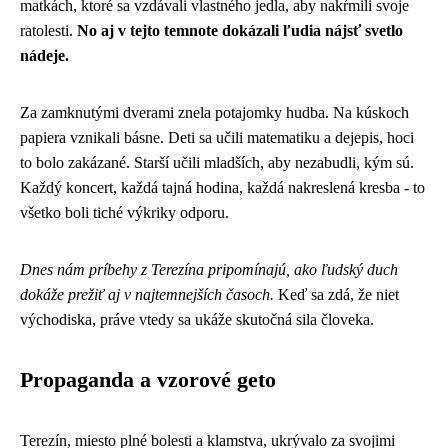
matkách, ktoré sa vzdávali vlastného jedla, aby nakŕmili svoje
ratolesti.
No aj v tejto temnote dokázali ľudia nájsť svetlo
nádeje.
Za zamknutými dverami znela potajomky hudba. Na kúskoch
papiera vznikali básne. Deti sa učili matematiku a dejepis, hoci
to bolo zakázané. Starší učili mladších, aby nezabudli, kým sú.
Každý koncert, každá tajná hodina, každá nakreslená kresba - to
všetko boli tiché výkriky odporu.
Dnes nám príbehy z Terezína pripomínajú, ako ľudský duch
dokáže prežiť aj v najtemnejších časoch.
Keď sa zdá, že niet
východiska, práve vtedy sa ukáže skutočná sila človeka.
Propaganda a vzorové geto
Terezín, miesto plné bolesti a klamstva, ukrývalo za svojimi