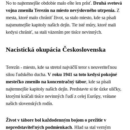
No to najtemnejšie obdobie malo ešte len prísť.
Druhá svetová
vojna zmenila Terezín na miesto nevýslovného utrpenia.
Z
mesta, ktoré malo chrániť život, sa stalo miesto, kde sa písali
najsmutnejšie kapitoly našich dejín. Tie isté múry, ktoré mali
kedysi chrániť, sa stali väzením pre tisíce nevinných.
Nacistická okupácia Československa
Terezín - miesto, kde sa stretol najväčší teror s neuveriteľnou
silou ľudského ducha.
V roku 1941 sa toto kedysi pokojné
mestečko zmenilo na koncentračný tábor
, kde sa písali
najtemnejšie kapitoly našich dejín. Predstavte si tie úzke uličky,
ktorými kráčali tisíce nevinných ľudí z celej Európy, vrátane
našich slovenských rodín.
Život v tábore bol každodenným bojom o prežitie v
nepredstaviteľných podmienkach
. Hlad sa stal verným