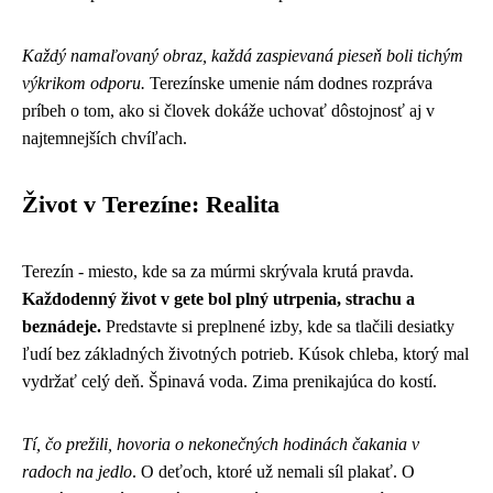
Každý namaľovaný obraz, každá zaspievaná pieseň boli tichým
výkrikom odporu.
Terezínske umenie nám dodnes rozpráva
príbeh o tom, ako si človek dokáže uchovať dôstojnosť aj v
najtemnejších chvíľach.
Život v Terezíne: Realita
Terezín - miesto, kde sa za múrmi skrývala krutá pravda.
Každodenný život v gete bol plný utrpenia, strachu a
beznádeje.
Predstavte si preplnené izby, kde sa tlačili desiatky
ľudí bez základných životných potrieb. Kúsok chleba, ktorý mal
vydržať celý deň. Špinavá voda. Zima prenikajúca do kostí.
Tí, čo prežili, hovoria o nekonečných hodinách čakania v
radoch na jedlo
. O deťoch, ktoré už nemali síl plakať. O