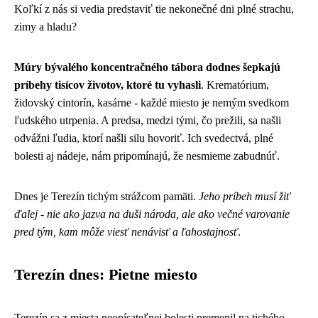
Koľkí z nás si vedia predstaviť tie nekonečné dni plné strachu,
zimy a hladu?
Múry bývalého koncentračného tábora dodnes šepkajú
príbehy tisícov životov, ktoré tu vyhasli
. Krematórium,
židovský cintorín, kasárne - každé miesto je nemým svedkom
ľudského utrpenia. A predsa, medzi tými, čo prežili, sa našli
odvážni ľudia, ktorí našli silu hovoriť. Ich svedectvá, plné
bolesti aj nádeje, nám pripomínajú, že nesmieme zabudnúť.
Dnes je Terezín tichým strážcom pamäti.
Jeho príbeh musí žiť
ďalej - nie ako jazva na duši národa, ale ako večné varovanie
pred tým, kam môže viesť nenávisť a ľahostajnosť
.
Terezín dnes: Pietne miesto
Terezín sa z miesta neopísateľnej bolesti premenil na tichého