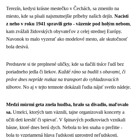
Terezín, kedysi krásne mestečko v Čechách, sa zmenilo na
miesto, kde sa písali najsmutnejšie príbehy našich dejín.
Nacisti
z neho v roku 1941 spravili geto - väzenie pod holým nebom
,
kam zvážali židovských obyvateľov z celej strednej Európy.
Navonok to malo vyzerať ako modelové mesto, ale skutočnosť
bola desivá.
Predstavte si tie preplnené uličky, kde sa tlačili tisíce ľudí bez
poriadneho jedla či liekov.
Každé ráno sa budili s obavami, či
práve dnes nepríde rozkaz na transport do vyhladzovacích
táborov.
No aj v tejto temnote dokázali ľudia nájsť svetlo nádeje.
Medzi múrmi geta znela hudba, hralo sa divadlo, maľovalo
sa.
Umelci, ktorých tam väznili, tajne organizovali koncerty a
učili deti kresliť či spievať. V špinavých podkroviach vznikali
básne, ktoré dnes berú dych. Nebola to len snaha o prežitie -
bola to vzpriamená hlava ľudskosti uprostred neľudskosti.