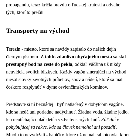
propagandu, teraz kričia pravdu o ľudskej krutosti a odvahe
tých, ktorí to prežili.
Transporty na východ
Terezín - miesto, ktoré sa navždy zapísalo do našich dejín
čiernym písmom.
Z tohto zdanlivo obyčajného mesta sa stal
prestupný bod na ceste do pekla
, odkiaľ väčšina už nikdy
neuvidela svojich blízkych. Každý vagón smerujúci na východ
niesol stovky životných príbehov, snov a nádejí, ktoré sa mali
čoskoro rozplynúť v dyme osvienčimských komínov.
Predstavte si tú beznádej - byť natlačený v dobytčom vagóne,
kde sa nedá ani poriadne nadýchnuť. Žiadna voda, žiadne jedlo,
len neutíchajúci plač detí a vzdychy starých ľudí.
Päť dní v
pohybujúcej sa rakve, kde sa človek nemohol ani posadiť
.
Mnohí to nevydržali - babičky, ktoré už nemali síl, otcovia, ktorí