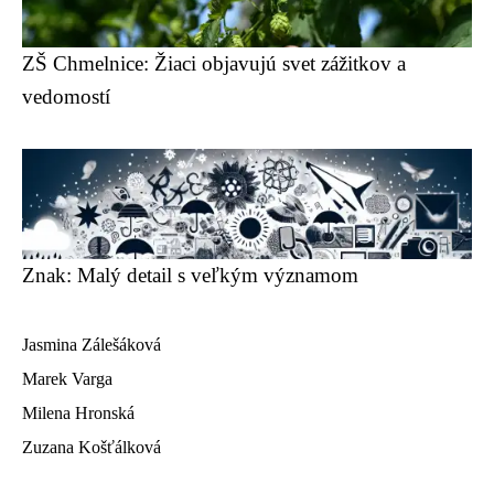
ZŠ Chmelnice: Žiaci objavujú svet zážitkov a
vedomostí
Znak: Malý detail s veľkým významom
Jasmina Zálešáková
Marek Varga
Milena Hronská
Zuzana Košťálková