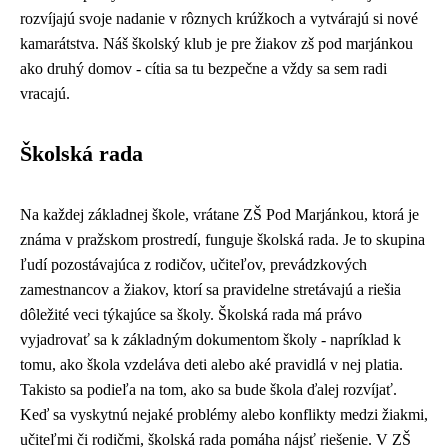
rozvíjajú svoje nadanie v rôznych krúžkoch a vytvárajú si nové
kamarátstva. Náš školský klub je pre žiakov zš pod marjánkou
ako druhý domov - cítia sa tu bezpečne a vždy sa sem radi
vracajú.
Školská rada
Na každej základnej škole, vrátane ZŠ Pod Marjánkou, ktorá je
známa v pražskom prostredí, funguje školská rada. Je to skupina
ľudí pozostávajúca z rodičov, učiteľov, prevádzkových
zamestnancov a žiakov, ktorí sa pravidelne stretávajú a riešia
dôležité veci týkajúce sa školy. Školská rada má právo
vyjadrovať sa k základným dokumentom školy - napríklad k
tomu, ako škola vzdeláva deti alebo aké pravidlá v nej platia.
Takisto sa podieľa na tom, ako sa bude škola ďalej rozvíjať.
Keď sa vyskytnú nejaké problémy alebo konflikty medzi žiakmi,
učiteľmi či rodičmi, školská rada pomáha nájsť riešenie. V ZŠ