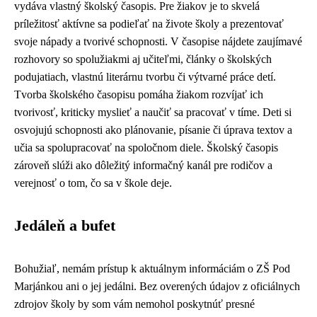
vydáva vlastný školský časopis. Pre žiakov je to skvelá
príležitosť aktívne sa podieľať na živote školy a prezentovať
svoje nápady a tvorivé schopnosti. V časopise nájdete zaujímavé
rozhovory so spolužiakmi aj učiteľmi, články o školských
podujatiach, vlastnú literárnu tvorbu či výtvarné práce detí.
Tvorba školského časopisu pomáha žiakom rozvíjať ich
tvorivosť, kriticky myslieť a naučiť sa pracovať v tíme. Deti si
osvojujú schopnosti ako plánovanie, písanie či úprava textov a
učia sa spolupracovať na spoločnom diele. Školský časopis
zároveň slúži ako dôležitý informačný kanál pre rodičov a
verejnosť o tom, čo sa v škole deje.
Jedáleň a bufet
Bohužiaľ, nemám prístup k aktuálnym informáciám o ZŠ Pod
Marjánkou ani o jej jedálni. Bez overených údajov z oficiálnych
zdrojov školy by som vám nemohol poskytnúť presné