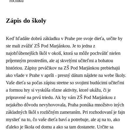
ročníku
Zápis do školy
Keď hľadáte dobrú základku v Prahe pre svoje dieťa, určite by
ste mali zvážiť ZŠ Pod Marjánkou. Je to jedna z
najobľúbenejších škôl v okolí, ktorá sa môže pochváliť nielen
príjemným prostredím, ale aj skvelými učiteľmi a bohatou
históriou. Zápisy prváčikov na ZŠ Pod Marjánkou prebiehajú
ako všade v Prahe v apríli - presný dátum nájdete na webe školy.
Vaše dieťa sa počas zápisu stretne so svojimi budúcimi učiteľmi
a formou hry si vyskúša rôzne aktivity, ktoré ukážu, či je
pripravené na prvú triedu. Ak by vám ZŠ Pod Marjánkou z
nejakého dôvodu nevyhovovala, Praha ponúka množstvo iných
základných škôl s rozličným zameraním. Pri rozhodovaní je fajn
myslieť na to, čo vaše dieťa baví a potrebuje, ale aj na to, ako
ďaleko je škola od domu a ako sa tam dostanete. Určite sa