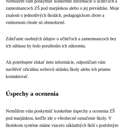
Nemôžem vám poskytnúť konkrétne informácie o učiteľoch a
zamestnancoch ZŠ pod marjánkou alebo o jej prevádzke. Moje
znalosti o jednotlivých školách, pedagogickom zbore a
vnútornom chode sú obmedzené.
Zdieľanie osobných údajov o učiteľoch a zamestnancoch bez
ich súhlasu by bolo porušením ich súkromia.
Ak potrebujete získať tieto informácie, odporúčam vám
navštíviť oficiálnu webovú stránku školy alebo ich priamo
kontaktovať.
Úspechy a ocenenia
Nemôžem vám poskytnúť konkrétne úspechy a ocenenia ZŠ
pod marjánkou, keďže ide o všeobecné označenie školy. V
školskom systéme máme viacero základných škôl s podobným