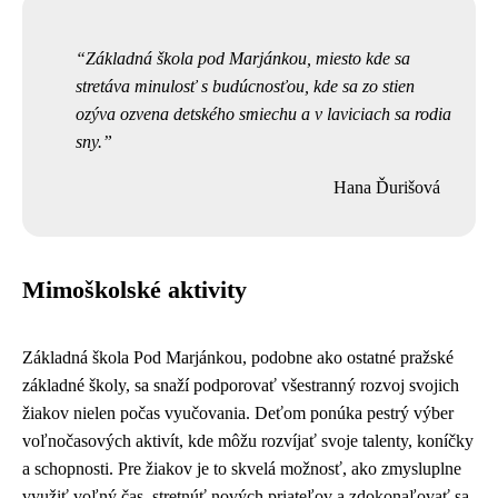
Základná škola pod Marjánkou, miesto kde sa
stretáva minulosť s budúcnosťou, kde sa zo stien
ozýva ozvena detského smiechu a v laviciach sa rodia
sny.
Hana Ďurišová
Mimoškolské aktivity
Základná škola Pod Marjánkou, podobne ako ostatné pražské
základné školy, sa snaží podporovať všestranný rozvoj svojich
žiakov nielen počas vyučovania. Deťom ponúka pestrý výber
voľnočasových aktivít, kde môžu rozvíjať svoje talenty, koníčky
a schopnosti. Pre žiakov je to skvelá možnosť, ako zmysluplne
využiť voľný čas, stretnúť nových priateľov a zdokonaľovať sa