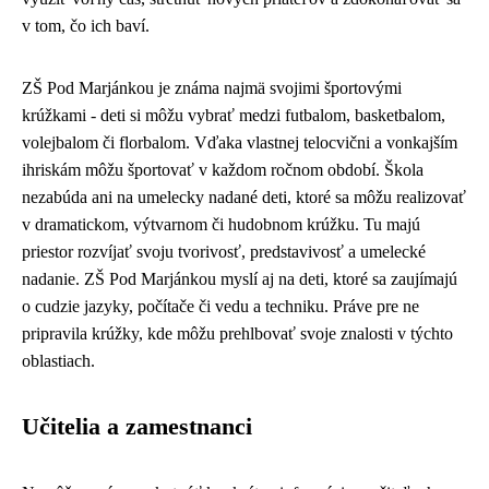
v tom, čo ich baví.
ZŠ Pod Marjánkou je známa najmä svojimi športovými
krúžkami - deti si môžu vybrať medzi futbalom, basketbalom,
volejbalom či florbalom. Vďaka vlastnej telocvični a vonkajším
ihriskám môžu športovať v každom ročnom období. Škola
nezabúda ani na umelecky nadané deti, ktoré sa môžu realizovať
v dramatickom, výtvarnom či hudobnom krúžku. Tu majú
priestor rozvíjať svoju tvorivosť, predstavivosť a umelecké
nadanie. ZŠ Pod Marjánkou myslí aj na deti, ktoré sa zaujímajú
o cudzie jazyky, počítače či vedu a techniku. Práve pre ne
pripravila krúžky, kde môžu prehlbovať svoje znalosti v týchto
oblastiach.
Učitelia a zamestnanci