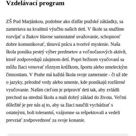
Vzdelávací program
ZŠ Pod Marjánkou, podobne ako ďalšie pražské základky, sa
zameriava na kvalitnú výučbu našich detí. V škole sa snažíme
rozvíjať u žiakov hlavne samostatné uvažovanie, schopnosť
dobre komunikovať, tímovú prácu a tvorivé myslenie. Naša
škola ponúka pestrý výber predmetov a voľnočasových aktivít,
ktoré zodpovedajú záujmom detí. Popri bežnom vyučovaní sa
môžu žiaci venovať rôznym krúžkom, športu alebo umeleckým
činnostiam. V Prahe má každá škola svoje zameranie - či už ide
o jazyky, prírodné vedy alebo umenie, kde ponúkajú rozšírené
vyučovanie. Našim cieľom je pripraviť deti tak, aby zvládli
prechod na strednú školu a mali dobrý základ do života. Veľmi
dôležité je pre nás aj to, aby sa žiaci naučili vychádzať s
ostatnými, boli tolerantní, vzájomne sa rešpektovali a vedeli
prevziať zodpovednosť za svoje konanie.