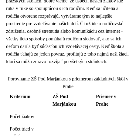
pražských školách, dobre vieme, že úspech našich žiakov ide
ruka v ruke so spoluprácou s ich rodičmi. Keď sa učitelia a
rodičia otvorene rozprávajú, vytvárame tým to najlepšie
prostredie pre vzdelávanie našich detí. Či už ide o rodičovské
združenia, osobné stretnutia alebo komunikáciu cez internet -
všetky tieto spôsoby pomáhajú rodičom sledovať, ako sa ich
deťom darí a byť súčasťou ich vzdelávacej cesty. Keď škola a
rodičia ťahajú za jeden povraz, profitujú z toho najmä naši žiaci,
ktorí sa môžu zdravo rozvíjať po všetkých stránkach.
Porovnanie ZŠ Pod Marjánkou s priemerom základných škôl v
Prahe
Kritérium
ZŠ Pod
Priemer v
Marjánkou
Prahe
Počet žiakov
Počet tried v