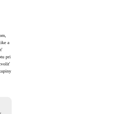
bom,
tike a
iť
tu pri
zvoliť
kupiny