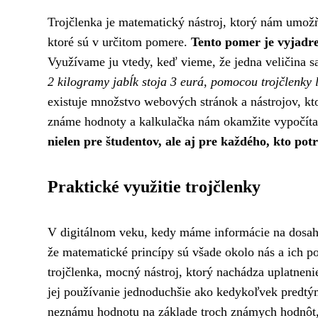
Trojčlenka je matematický nástroj, ktorý nám umož
ktoré sú v určitom pomere.
Tento pomer je vyjadre
Využívame ju vtedy, keď vieme, že jedna veličina 
2 kilogramy jabĺk stoja 3 eurá, pomocou trojčlenky 
existuje množstvo webových stránok a nástrojov, kt
známe hodnoty a kalkulačka nám okamžite vypočít
nielen pre študentov, ale aj pre každého, kto p
Praktické využitie trojčlenky
V digitálnom veku, kedy máme informácie na dosah 
že matematické princípy sú všade okolo nás a ich p
trojčlenka, mocný nástroj, ktorý nachádza uplatnen
jej používanie jednoduchšie ako kedykoľvek predt
neznámu hodnotu na základe troch známych hodnôt,