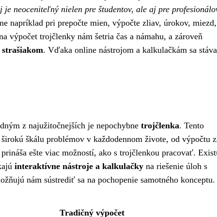
j je neoceniteľný nielen pre študentov, ale aj pre profesionálo
me napríklad pri prepočte mien, výpočte zliav, úrokov, miezd, 
e na výpočet trojčlenky nám šetria čas a námahu, a zároveň
 strašiakom
. Vďaka online nástrojom a kalkulačkám sa stáva
jedným z najužitočnejších je nepochybne
trojčlenka
. Tento
 širokú škálu problémov v každodennom živote, od výpočtu z
rináša ešte viac možností, ako s trojčlenkou pracovať. Exist
kajú
interaktívne nástroje a kalkulačky
na riešenie úloh s
umožňujú nám sústrediť sa na pochopenie samotného konceptu.
Tradičný výpočet