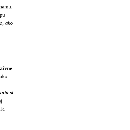
známu.
upu
o, ako
ktívne
 ako
ania si
aj
dľa