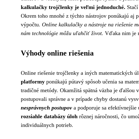
kalkulačky trojčlenky je veľmi jednoduché.
Stačí
Okrem toho mnohé z týchto nástrojov ponúkajú aj p
výpočtu.
Online kalkulačky a nástroje na riešenie m
nám technológie môžu uľahčiť život.
Vďaka nim je m
Výhody online riešenia
Online riešenie trojčlenky a iných matematických ú
platformy
ponúkajú pútavý spôsob učenia sa matema
tradičné metódy. Okamžitá spätná väzba je ďalšou v
postupovali správne a v prípade chyby dostanú vysv
nesprávnych postupov
a podporuje sa efektívnejšie 
rozsiahle databázy úloh
rôznej náročnosti, čo umo
individuálnych potrieb.