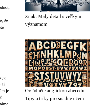
odnôt,
Znak: Malý detail s veľkým
e, že
významom
ete
 je,
 aj
Ovládněte anglickou abecedu:
kám je
ať
Tipy a triky pro snadné učení
známe