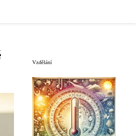
é
Vzdělání