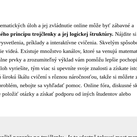
tematických úloh a jej zvládnutie online môže byť zábavné a
ho princípu trojčlenky a jej logickej štruktúry.
Nájdite si
vysvetlenia, príklady a interaktívne cvičenia. Skvelým spôso
acie videá. Existuje množstvo kanálov, ktoré sa venujú matema
álne prvky a zrozumiteľný výklad vám pomôžu lepšie pochop
oh vyriešite, tým viac si upevníte svoje znalosti a získate isto
ú širokú škálu cvičení s rôznou náročnosťou, takže si môžete 
 problém, nebojte sa vyhľadať pomoc. Online fóra, diskusné s
 položiť otázky a získať podporu od iných študentov alebo