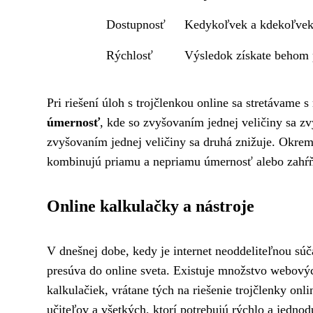
Dostupnosť
Kedykoľvek a kdekoľvek 
Rýchlosť
Výsledok získate behom 
Pri riešení úloh s trojčlenkou online sa stretávame 
úmernosť
, kde so zvyšovaním jednej veličiny sa zv
zvyšovaním jednej veličiny sa druhá znižuje. Okrem 
kombinujú priamu a nepriamu úmernosť alebo zahŕňaj
Online kalkulačky a nástroje
V dnešnej dobe, kedy je internet neoddeliteľnou súč
presúva do online sveta. Existuje množstvo webovýc
kalkulačiek, vrátane tých na riešenie trojčlenky onlin
učiteľov a všetkých, ktorí potrebujú rýchlo a jed