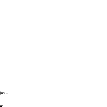
a
jov a
ne