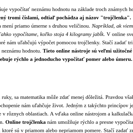
ňuje vypočítať neznámu hodnotu na základe troch známych h
ný tromi číslami, odtiaľ pochádza aj názov "trojčlenka".
sa mení priamo úmerne s druhou veličinou.
Napríklad, ak viem
ľahko vypočítame, koľko stoja 4 kilogramy jabĺk.
V online sv
oré nám uľahčujú výpočet pomocou trojčlenky. Stačí zadať tri
a neznámu hodnotu.
Tieto online nástroje sú veľmi užitočné
otrebuje rýchlo a jednoducho vypočítať pomer alebo úmeru.
ruky, sa matematika môže zdať menej dôležitá. Pravdou však
ochopenie nám uľahčuje život. Jedným z takýchto princípov je
ie v rôznych oblastiach. A vďaka online nástrojom a kalkulač
ým.
Online trojčlenka
nám umožňuje rýchlo a presne vypočít
 ktoré sú v priamom alebo nepriamom pomere. Stačí zadať 