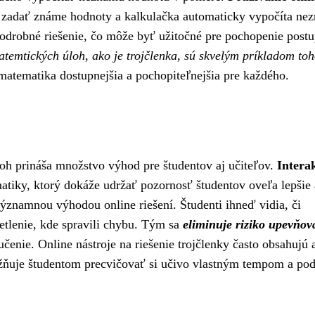
 zadať známe hodnoty a kalkulačka automaticky vypočíta ne
odrobné riešenie, čo môže byť užitočné pre pochopenie post
atemtických úloh, ako je trojčlenka, sú skvelým príkladom toh
atematika dostupnejšia a pochopiteľnejšia pre každého.
loh prináša množstvo výhod pre študentov aj učiteľov.
Intera
tiky, ktorý dokáže udržať pozornosť študentov oveľa lepšie
ýznamnou výhodou online riešení. Študenti ihneď vidia, či
etlenie, kde spravili chybu. Tým sa
eliminuje riziko upevňov
učenie. Online nástroje na riešenie trojčlenky často obsahujú 
žňuje študentom precvičovať si učivo vlastným tempom a po