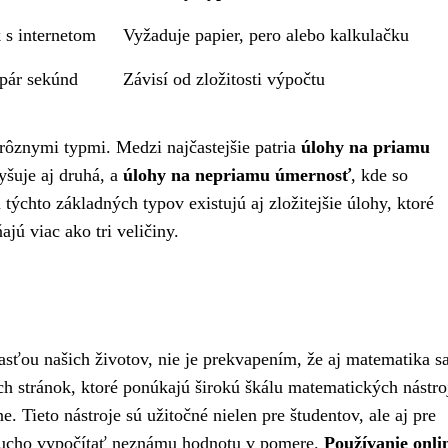
s internetom
Vyžaduje papier, pero alebo kalkulačku
pár sekúnd
Závisí od zložitosti výpočtu
s rôznymi typmi. Medzi najčastejšie patria
úlohy na priamu
yšuje aj druhá, a
úlohy na nepriamu úmernosť
, kde so
týchto základných typov existujú aj zložitejšie úlohy, ktoré
ú viac ako tri veličiny.
asťou našich životov, nie je prekvapením, že aj matematika s
h stránok, ktoré ponúkajú širokú škálu matematických nástro
e. Tieto nástroje sú užitočné nielen pre študentov, ale aj pre
noducho vypočítať neznámu hodnotu v pomere.
Používanie onli